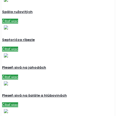
Spála ružovitých
Čítať viac
Septorióza ríbezle
Čítať viac
Pleseň sivá na jahodách
Čítať viac
Pleseň sivá na šaláte a hlúbovinách
Čítať viac