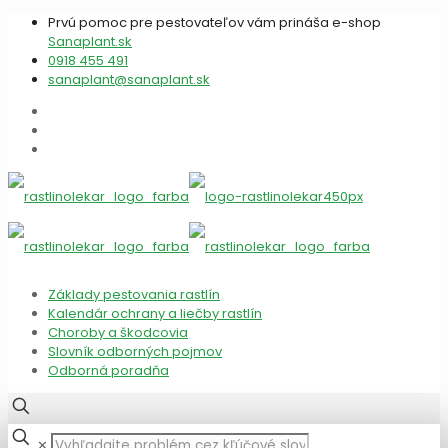
Prvú pomoc pre pestovateľov vám prináša e-shop
Sanaplant.sk
0918 455 491
sanaplant@sanaplant.sk
Základy pestovania rastlín
Kalendár ochrany a liečby rastlín
Choroby a škodcovia
Slovník odborných pojmov
Odborná poradňa
✕