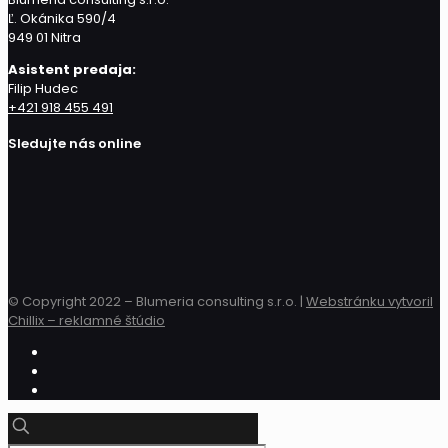
Ľ. Okánika 590/4
949 01 Nitra
Asistent predaja:
Filip Hudec
+421 918 455 491
Sledujte nás online
© Copyright 2022 – Blumeria consulting s.r.o. |
Webstránku vytvoril
Chillix – reklamné štúdio