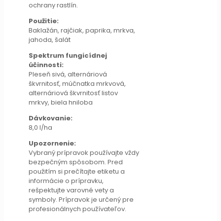
ochrany rastlín.
Použitie:
Baklažán, rajčiak, paprika, mrkva,
jahoda, šalát
Spektrum fungicídnej
účinnosti:
Pleseň sivá, alternáriová
škvrnitosť, múčnatka mrkvová,
alternáriová škvrnitosť listov
mrkvy, biela hniloba
Dávkovanie:
8,0 l/ha
Upozornenie:
Vybraný prípravok používajte vždy
bezpečným spôsobom. Pred
použitím si prečítajte etiketu a
informácie o prípravku,
rešpektujte varovné vety a
symboly. Prípravok je určený pre
profesionálnych používateľov.