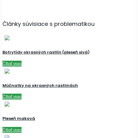
Články súvisiace s problematikou
Botrytídy okrasných rastlín (pleseň sivá)
Čítať viac
Múčnatky na okrasných rastlinách
Čítať viac
Pleseň maková
Čítať viac