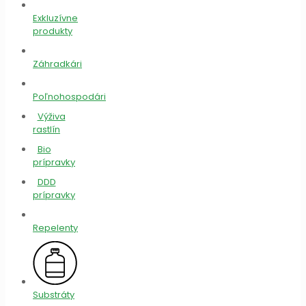
Exkluzívne
produkty
Záhradkári
Poľnohospodári
Výživa
rastlín
Bio
prípravky
DDD
prípravky
Repelenty
Substráty