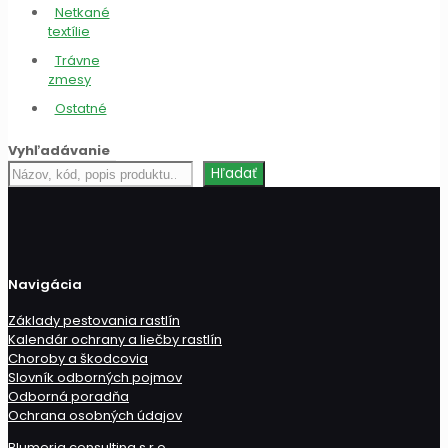
Netkané
textílie
Trávne
zmesy
Ostatné
Vyhľadávanie
Hľadať
Hľadať
produkt
Navigácia
Základy pestovania rastlín
Kalendár ochrany a liečby rastlín
Choroby a škodcovia
Slovník odborných pojmov
Odborná poradňa
Ochrana osobných údajov
Blumeria consulting s.r.o.