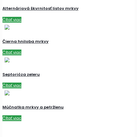
Alternáriová škvrnitosť listov mrkvy
Čítať viac
Čierna hniloba mrkvy
Čítať viac
Septorióza zeleru
Čítať viac
Múčnatka mrkvy a petržlenu
Čítať viac