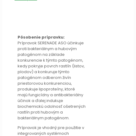
Pôsobenie prípravku:
Prípravok SERENADE ASO účinkuje
proti bakteriálnym a hubovým
patogénom na základe
konkurencie k týmto patogénom,
kedy pokryje povrch rastlín (listov,
plodov) a konkuruje týmto
patogénom odberom živín
priestorovou konkurenciou,
produkuje lipoproteíny, ktoré
majú fungicídny a antibakteriálny
účinok a ďalej indukuje
biochemickú odolnosť ošetrených
rastlín proti hubovým a
bakteriálnym patogénom.
Prípravok je vhodný pre použitie v
integrovaných systémoch