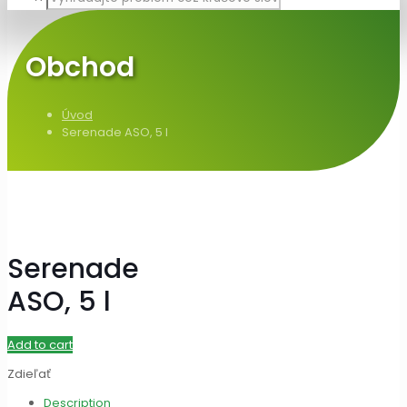
Obchod
Úvod
Serenade ASO, 5 l
Serenade
ASO, 5 l
Add to cart
Zdieľať
Description