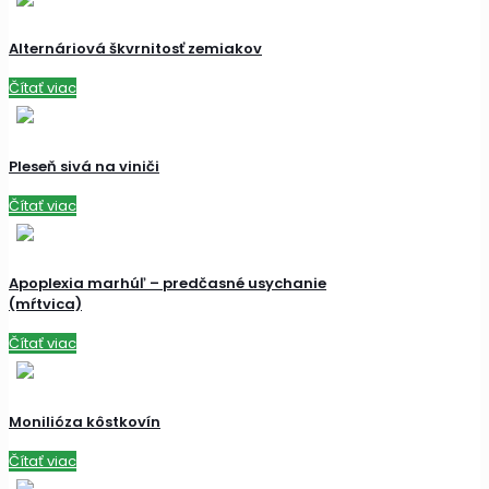
Alternáriová škvrnitosť zemiakov
Čítať viac
Pleseň sivá na viniči
Čítať viac
Apoplexia marhúľ – predčasné usychanie
(mŕtvica)
Čítať viac
Monilióza kôstkovín
Čítať viac