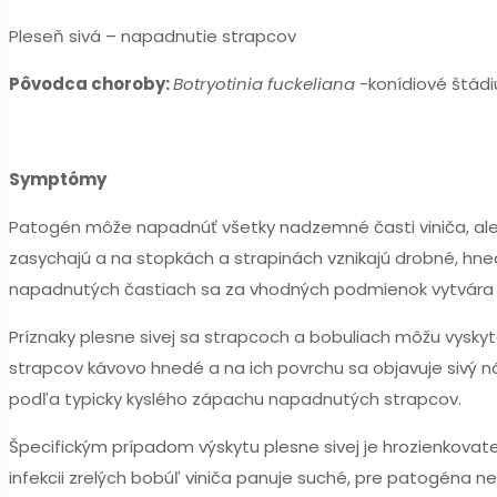
Pleseň sivá – napadnutie strapcov
Pôvodca choroby:
Botryotinia fuckeliana
-konídiové štá
Symptómy
Patogén môže napadnúť všetky nadzemné časti viniča, ale n
zasychajú a na stopkách a strapinách vznikajú drobné, hned
napadnutých častiach sa za vhodných podmienok vytvára ty
Príznaky plesne sivej sa strapcoch a bobuliach môžu vysky
strapcov kávovo hnedé a na ich povrchu sa objavuje sivý ná
podľa typicky kyslého zápachu napadnutých strapcov.
Špecifickým prípadom výskytu plesne sivej je hrozienkovate
infekcii zrelých bobúľ viniča panuje suché, pre patogéna 