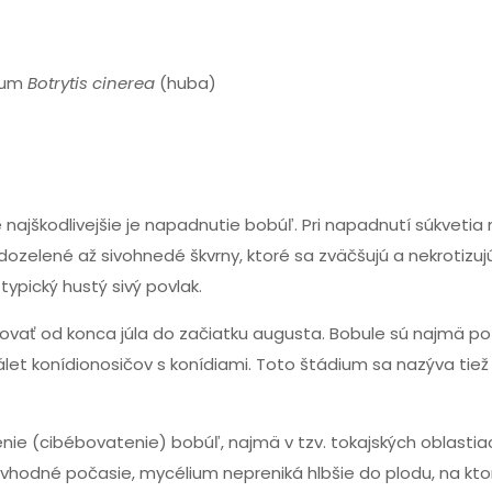
dium
Botrytis cinerea
(huba)
ajškodlivejšie je napadnutie bobúľ. Pri napadnutí súkvetia
ozelené až sivohnedé škvrny, ktoré sa zväčšujú a nekrotizuj
pický hustý sivý povlak.
tovať od konca júla do začiatku augusta. Bobule sú najmä po
let konídionosičov s konídiami. Toto štádium sa nazýva tiež 
nie (cibébovatenie) bobúľ, najmä v tzv. tokajských oblastia
nevhodné počasie, mycélium nepreniká hlbšie do plodu, na kt