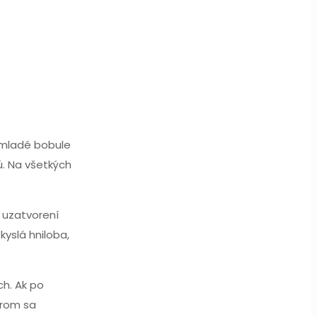
 mladé bobule
ú. Na všetkých
 uzatvorení
kyslá hniloba,
ch. Ak po
orom sa