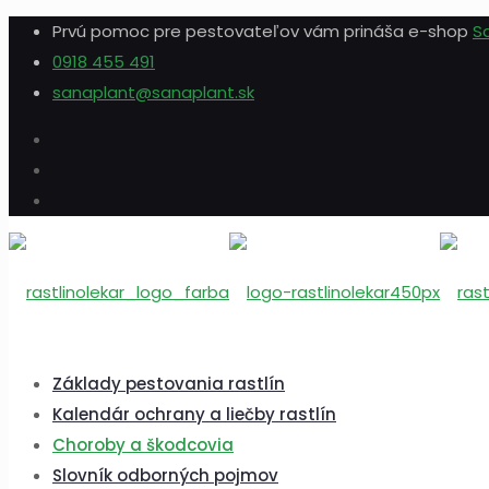
Prvú pomoc pre pestovateľov vám prináša e-shop
S
0918 455 491
sanaplant@sanaplant.sk
Základy pestovania rastlín
Kalendár ochrany a liečby rastlín
Choroby a škodcovia
Slovník odborných pojmov