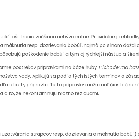
ké ošetrenie väčšinou nebýva nutné. Pravidelné prehliadky
 mäknutia resp. dozrievania bobúľ, najmä po silnom daždi al
ôsobujú poškodenie bobúľ a tým aj rýchlejší nástup a šírenie
 vo forme postrekov prípravkami na báze huby
Trichoderma har
 množstvo vody. Aplikujú sa podľa tých istých termínov a zása
dľa etikety prípravku. Tieto prípravky môžu mať čiastočne ni
a a to, že nekontaminujú hrozno rezíduami.
í uzatvárania strapcov resp. dozrievania a mäknutia bobúľ) s