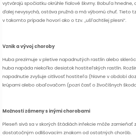
vytvárajú spočiatku okrúhle fialové škvrny. Bobuľa hnedne
ďalej nevysychá, ostáva pružná a má výbornú chuť. Tieto tz
v takomto prípade hovorí ako o tzv. „ušľachtilej plesni“.
Vznik a vývoj choroby
Huba prezimuje v pletive napadnutých rastlín alebo skleróci
huba napáda niekoľko desiatok hostiteľských rastlín. Rozš
napadnutie zvyšuje citlivosť hostiteľa (hlavne v období d
krúpami alebo obaľovačom (pozri časť o živočíšnych škodc
Možnosti zámeny s inými chorobami
Pleseň sivá sa v skorých štádiách infekcie môže zamieňať z
dostatočným odlišovacím znakom od ostatných chorôb.