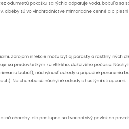
, cez odumretú pokožku sa rýchlo odparuje voda, bobuľa sa s
v. cibéby sú vo vinohradníctve mimoriadne cenné a o plesni 
ami. Zdrojom infekcie môžu byť aj porasty a rastliny iných d
iruje sa predovšetkým za vlhkého, daždivého počasia. Náchyl
ozrievania bobúľ), náchylnosť odrody a prípadné poranenia b
och). Na chorobu sú náchylné odrody s hustými strapcami.
a iné choroby, ale postupne sa tvoriaci sivý povlak na povrc