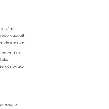
 je však
ebo krupobití.
 plesne sivej.
zianum
. Pre
d ako
žší účinok ako
a aplikuje