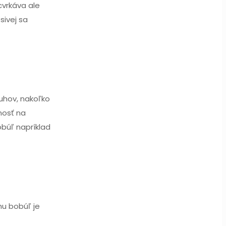
cvrkáva ale
sivej sa
ruhov, nakoľko
nosť na
obúľ napríklad
hu bobúľ je