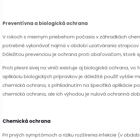
Preventívna a biologická ochrana
V rokoch s miernym priebehom počasia v záhradkách chemic
potrebné vykonávať najmä v období uzatvárania strapcov a
Dôležitou prevenciou je ochrana proti obaľovačom, ktoré sp
Proti plesni sivej na viniči existuje aj biologická ochrana,
aplikáciu biologických prípravkov je dôležité použiť vyššie
chemická ochrana, s prihliadnutím na špecifiká aplikácie po
chemická ochrana, ale ich výhodou je nulová ochranná dob
Chemická ochrana
Pri prvých symptómoch a riziku rozšírenia infekcie (v obdob