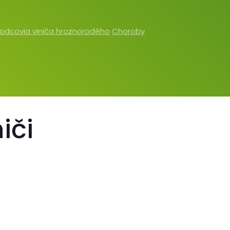
odcovia viniča hroznorodého
Choroby
iči