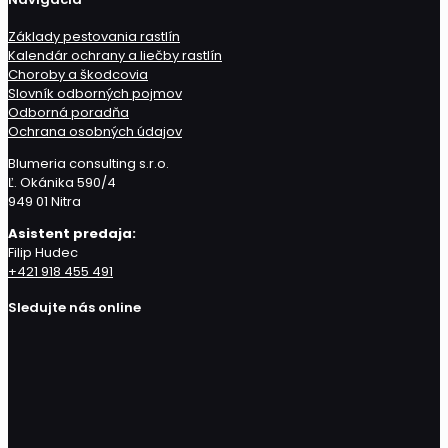
Základy pestovania rastlín
Kalendár ochrany a liečby rastlín
Choroby a škodcovia
Slovník odborných pojmov
Odborná poradňa
Ochrana osobných údajov
Blumeria consulting s.r.o.
Ľ. Okánika 590/4
949 01 Nitra
Asistent predaja:
Filip Hudec
+421 918 455 491
Sledujte nás online