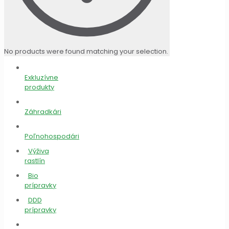
No products were found matching your selection.
Exkluzívne
produkty
Záhradkári
Poľnohospodári
Výživa
rastlín
Bio
prípravky
DDD
prípravky