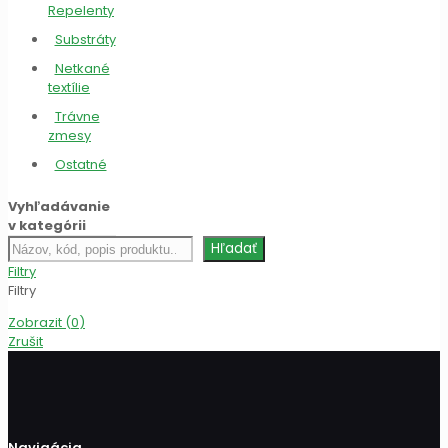
Repelenty
Substráty
Netkané
textílie
Trávne
zmesy
Ostatné
Vyhľadávanie
v kategórii
Hľadať
Hľadať
produkt
Filtry
Filtry
Zobrazit
(
0
)
Zrušit
Navigácia