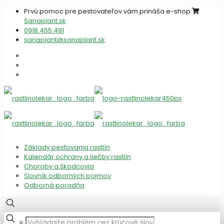
Prvú pomoc pre pestovateľov vám prináša e-shop
Sanaplant.sk
0918 455 491
sanaplant@sanaplant.sk
Základy pestovania rastlín
Kalendár ochrany a liečby rastlín
Choroby a škodcovia
Slovník odborných pojmov
Odborná poradňa
✕