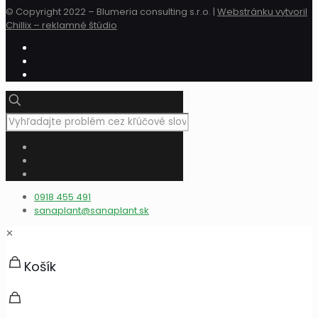
© Copyright 2022 – Blumeria consulting s.r.o. |
Webstránku vytvoril
Chillix – reklamné štúdio
0918 455 491
sanaplant@sanaplant.sk
✕
Košík