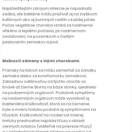
Najdôležitejším zdrojom infekcie je napadnutá
sadba, ale baktérie môžu prežívať aj na zvyškoch
kultúrnych ako aj burinných rastlín v každej pôde.
Počas vegetácie choroba vzniká za nadmerne
vlhkého a teplého počasia, pri nadmernom
zavlažovaní, na pozemkoch s častým
pestovaním zemiakov a pod..
Možnosti zámeny s inými chorobami
Príznaky na listoch sa môžu zamieňať za zvinutku
zemiaka alebo za koreňomorku zemiakovú.
Základnou odlišnosťou od týchto chorôb sú
tmavé až čierne škvrny na báze stonky, ojedinelo
na podzemných orgánoch. Podobné symptómy
na nadzemných orgánoch môže vyvolávať aj
bakteriálna krúžkovitosť, ktorá sa na černenie
byle a mokrú hnilobu podobá aj symptómami na
hľuzách. Krúžkovitosť na rozdiel od mokrej
hniloby prednostne napáda hľuzu v oblasti
cievnych zväzkov (viditeľné na priereze hľuzy)
a v začiatočných fázach infekcie na rozdiel od