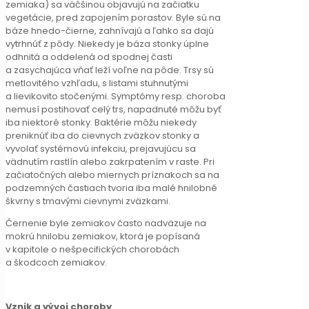
zemiaka) sa väčšinou objavujú na začiatku
vegetácie, pred zapojením porastov. Byle sú na
báze hnedo-čierne, zahnívajú a ľahko sa dajú
vytrhnúť z pôdy. Niekedy je báza stonky úplne
odhnitá a oddelená od spodnej časti
a zasychajúca vňať leží voľne na pôde. Trsy sú
metlovitého vzhľadu, s listami stuhnutými
a lievikovito stočenými. Symptómy resp. choroba
nemusí postihovať celý trs, napadnuté môžu byť
iba niektoré stonky. Baktérie môžu niekedy
preniknúť iba do cievnych zväzkov stonky a
vyvolať systémovú infekciu, prejavujúcu sa
vädnutím rastlín alebo zakrpatením v raste. Pri
začiatočných alebo miernych príznakoch sa na
podzemných častiach tvoria iba malé hnilobné
škvrny s tmavými cievnymi zväzkami.
Černenie byle zemiakov často nadväzuje na
mokrú hnilobu zemiakov, ktorá je popísaná
v kapitole o nešpecifických chorobách
a škodcoch zemiakov.
Vznik a vývoj choroby