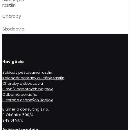
rastlín
Choroby
Škodcovia
Navigácia
Základy pestovania rastlín
Kalendár ochrany a liečby rastlín
Choroby a škodcovia
Slovník odborných pojmov
Odborná poradňa
Ochrana osobných údajov
Blumeria consulting s.r.o.
Ľ. Okánika 590/4
949 01 Nitra
Asistent predaja: