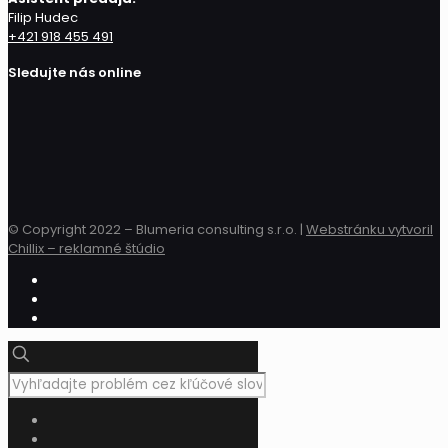
Filip Hudec
+421 918 455 491
Sledujte nás online
© Copyright 2022 – Blumeria consulting s.r.o. |
Webstránku vytvoril
Chillix – reklamné štúdio