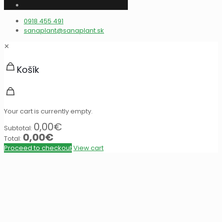
0918 455 491
sanaplant@sanaplant.sk
✕
Košík
Your cart is currently empty.
0,00
€
Subtotal:
0,00
€
Total:
Proceed to checkout
View cart