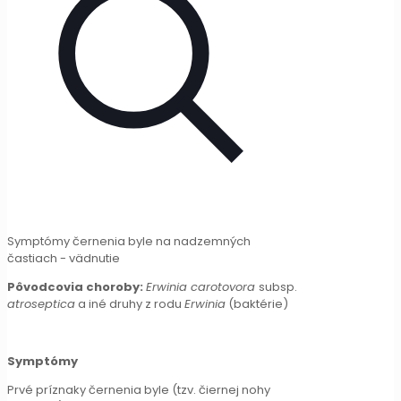
Symptómy černenia byle na nadzemných
častiach - vädnutie
Pôvodcovia choroby:
Erwinia carotovora
subsp.
atroseptica
a iné druhy z rodu
Erwinia
(baktérie)
Symptómy
Prvé príznaky černenia byle (tzv. čiernej nohy