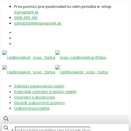
Prvú pomoc pre pestovateľov vám prináša e-shop
Sanaplant.sk
0918 455 491
sanaplant@sanaplant.sk
Základy pestovania rastlín
Kalendár ochrany a liečby rastlín
Choroby a škodcovia
Slovník odborných pojmov
Odborná poradňa
✕