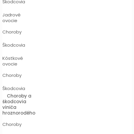
Škodcovia
Jadrové
ovocie
Choroby
Škodcovia
Kôstkové
ovocie
Choroby
Škodcovia
Choroby a
škodcovia
viniča
hroznorodého
Choroby