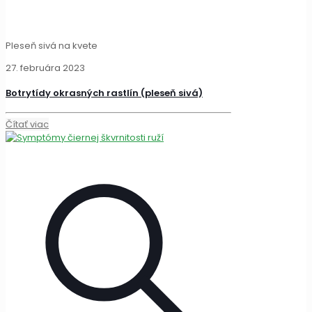
Pleseň sivá na kvete
27. februára 2023
Botrytídy okrasných rastlín (pleseň sivá)
Čítať viac