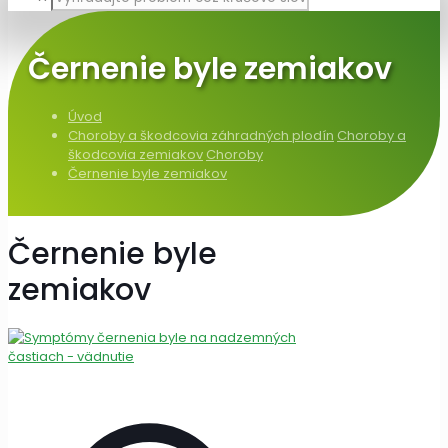
Černenie byle zemiakov
Úvod
Choroby a škodcovia záhradných plodín
Choroby a
škodcovia zemiakov
Choroby
Černenie byle zemiakov
Černenie byle
zemiakov