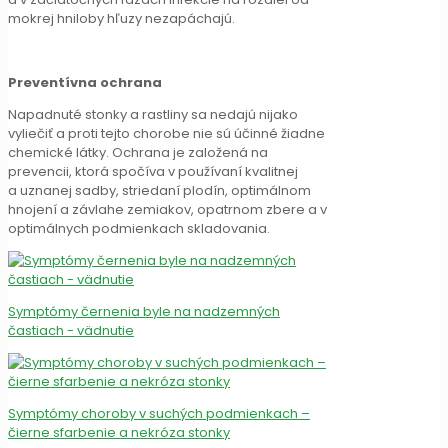
mokrej hniloby hľuzy nezapáchajú.
Preventívna ochrana
Napadnuté stonky a rastliny sa nedajú nijako
vyliečiť a proti tejto chorobe nie sú účinné žiadne
chemické látky. Ochrana je založená na
prevencii, ktorá spočíva v používaní kvalitnej
a uznanej sadby, striedaní plodín, optimálnom
hnojení a závlahe zemiakov, opatrnom zbere a v
optimálnych podmienkach skladovania.
Symptómy černenia byle na nadzemných
častiach - vädnutie
Symptómy choroby v suchých podmienkach –
čierne sfarbenie a nekróza stonky