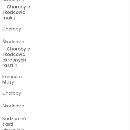
Choroby a
škodcovia
maku
Choroby
Škodcovia
Choroby a
škodcovia
okrasných
rastlín
Korene a
hľúzy
Choroby
Škodcovia
Nadzemné
časti
okrasných