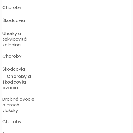
Choroby
Škodcovia
Uhorky a
tekvicovitá
zelenina
Choroby
Škodcovia
Choroby a
škodcovia
ovocia
Drobné ovocie
a orech
vlašsky
Choroby