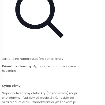
Bakteriálna nádorovitosť na konári slivky
Pôvodca choroby:
Agrobacterium tumefaciens
(baktéria)
Symptómy
Napadnuté stromy alebo kry (najmä viniča) majú
chorobný vzhľad, listy sú bledé, žltnú, neskôr od
okraja odumierajú. Charakteristickým znakom je