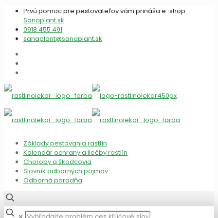
Prvú pomoc pre pestovateľov vám prináša e-shop
Sanaplant.sk
0918 455 491
sanaplant@sanaplant.sk
Základy pestovania rastlín
Kalendár ochrany a liečby rastlín
Choroby a škodcovia
Slovník odborných pojmov
Odborná poradňa
✕