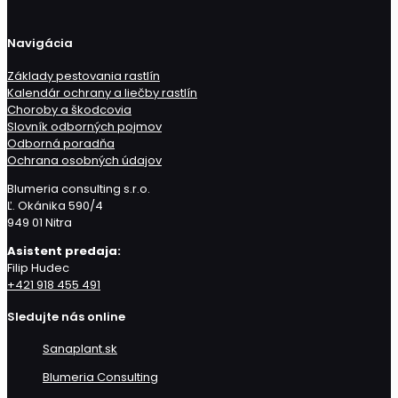
Navigácia
Základy pestovania rastlín
Kalendár ochrany a liečby rastlín
Choroby a škodcovia
Slovník odborných pojmov
Odborná poradňa
Ochrana osobných údajov
Blumeria consulting s.r.o.
Ľ. Okánika 590/4
949 01 Nitra
Asistent predaja:
Filip Hudec
+421 918 455 491
Sledujte nás online
Sanaplant.sk
Blumeria Consulting