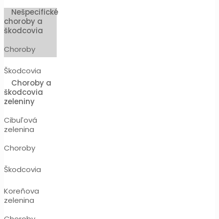
Nešpecifické
choroby a
škodcovia
Choroby
Škodcovia
Choroby a
škodcovia
zeleniny
Cibuľová
zelenina
Choroby
Škodcovia
Koreňova
zelenina
Choroby