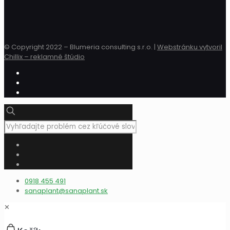
© Copyright 2022 – Blumeria consulting s.r.o. |
Webstránku vytvoril
Chillix – reklamné štúdio
0918 455 491
sanaplant@sanaplant.sk
✕