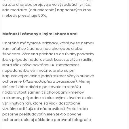
sa táto choroba prejavuje vo výsadbách viniča,
kde mortalita (odumieranie) napadnutých krov
niekedy presahuje 50%.
Možnosti zámeny s inými chorobami
Choroba má typické príznaky, ktoré by sa nemali
zamieňať so žiadnou inou chorobou alebo
škodcom. Zámena prichádza do úvahy prakticky
iba v prípade nádorovitosti kapustovitých rastlín,
ktorá však býva baktériou
A. tumefaciens
napádaná iba výnimočne, preto sa pri
kapustovej zelenine jedná takmer vždy o hubové
ochorenie (
Plasmodiophora brassicae
). Menej
skúsení záhradkári a pestovatelia si môžu
nádorovitosť zameniť s chorobami kmeňov
a stromov, prípadne s kalusovými závalmi okolo
vzniknutých rán, ktoré sa však dostatočne
vizuálne odlišujú od nádorovitosti. Preto treba
pozorne preštudovať nielen text o povahe
ochorenia, ale aj dôkladne porovnať fotografie.