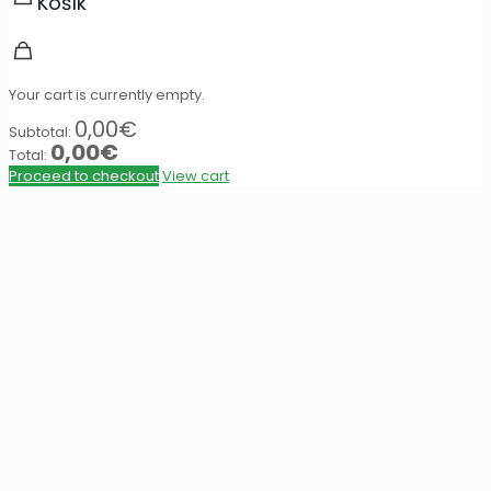
Košík
Your cart is currently empty.
0,00
€
Subtotal:
0,00
€
Total:
Proceed to checkout
View cart