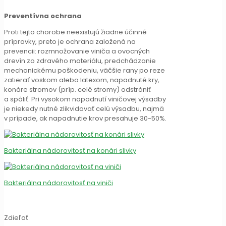
Preventívna ochrana
Proti tejto chorobe neexistujú žiadne účinné
prípravky, preto je ochrana založená na
prevencii: rozmnožovanie viniča a ovocných
drevín zo zdravého materiálu, predchádzanie
mechanickému poškodeniu, väčšie rany po reze
zatierať voskom alebo latexom, napadnuté kry,
konáre stromov (príp. celé stromy) odstrániť
a spáliť. Pri vysokom napadnutí viničovej výsadby
je niekedy nutné zlikvidovať celú výsadbu, najmä
v prípade, ak napadnutie krov presahuje 30-50%.
Bakteriálna nádorovitosť na konári slivky
Bakteriálna nádorovitosť na viniči
Zdieľať