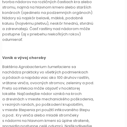
tvorba nádorov na rozličných častiach kra alebo
stromu, najmä na hlavnom kmeni alebo starších
konároch (ojedinelo na podzemných orgánoch).
Nádory sú najskôr belavé, mäkké, podobné
kalusu (hojivému pletivu), neskôr hnednú, stvrdnú
a zdrevnatejú. Časť rastliny nad nádorom môže
postupne (aj v priebehu niekoľkých rokov)
odumierať.
Vznik a vývoj choroby
Baktéria
Agrobacterium tumefaciens
sa
nachádza prakticky vo všetkých podmienkach
a pôdach a napáda viac ako 100 druhov rastlín,
vrátane viniča, ovocných stromov, zeleniny a pod.
Preto sa infekcia môže objaviť v hociktorej
lokalite. Najčastejšie nádor vzniká na kroch
a drevinách v mieste mechanického poškodenia,
v rezných ranách, po poškodení krupobitím,
v mieste štepenia pri použití infikovaného štepu
a pod.. Kry viniča alebo mladé stromčeky
s nádormi na hlavnom kmeni sú úplne stratené,
spravidla postupne celé odumrú. Najškodlivejšie