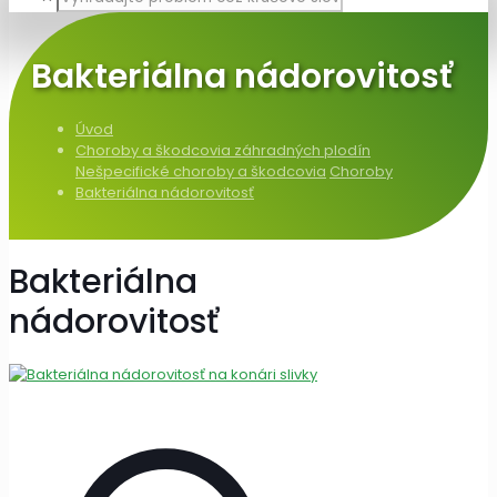
Bakteriálna nádorovitosť
Úvod
Choroby a škodcovia záhradných plodín
Nešpecifické choroby a škodcovia
Choroby
Bakteriálna nádorovitosť
Bakteriálna
nádorovitosť