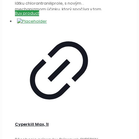
látku chlorantraniliprole, s novým
mechanizmom účinku, ktorý spočíva v tom,
Buy product
[…]
Cyperkill Max, 1l