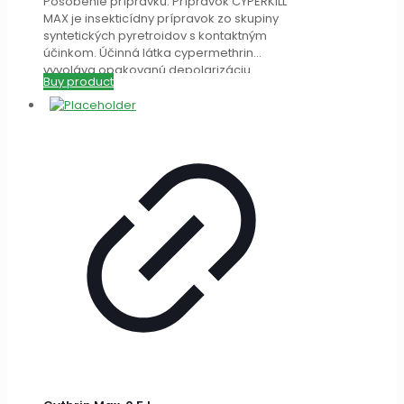
Pôsobenie prípravku: Prípravok CYPERKILL
MAX je insekticídny prípravok zo skupiny
syntetických pyretroidov s kontaktným
účinkom. Účinná látka cypermethrin
vyvoláva opakovanú depolarizáciu
Buy product
nervových membrán, nasledovanú kŕčom
a
[…]