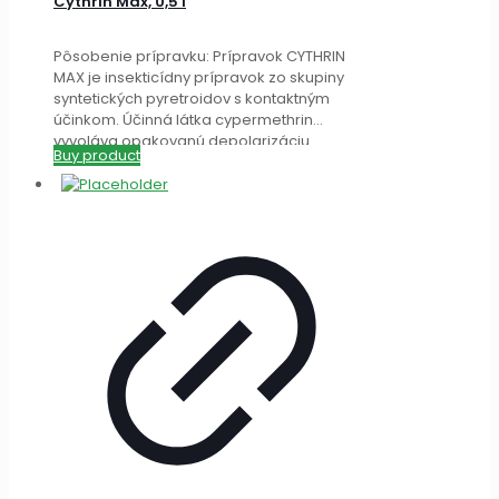
Cythrin Max, 0,5 l
Pôsobenie prípravku: Prípravok CYTHRIN
MAX je insekticídny prípravok zo skupiny
syntetických pyretroidov s kontaktným
účinkom. Účinná látka cypermethrin
vyvoláva opakovanú depolarizáciu
Buy product
nervových membrán, nasledovanú kŕčom
a
[…]