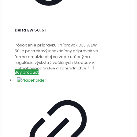
Delta EW 50, 5 l
Pôsobenie prípravku: Prípravok DELTA EW
50 je postrekový insekticídny prípravok vo
forme emulzie olej vo vode určený na
reguláciu výskytu živočíšnych škodcov v
poľnohospodárstve a záhradníctve.
[…]
Buy product