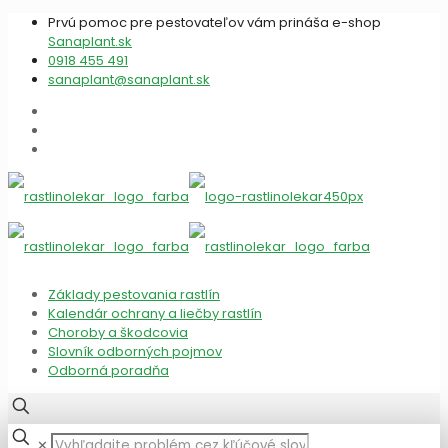
Prvú pomoc pre pestovateľov vám prináša e-shop
Sanaplant.sk
0918 455 491
sanaplant@sanaplant.sk
Základy pestovania rastlín
Kalendár ochrany a liečby rastlín
Choroby a škodcovia
Slovník odborných pojmov
Odborná poradňa
✕