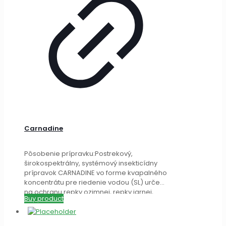
Carnadine
Pôsobenie prípravku:Postrekový,
širokospektrálny, systémový insekticídny
prípravok CARNADINE vo forme kvapalného
koncentrátu pre riedenie vodou (SL) určený
na ochranu repky ozimnej, repky jarnej,
Buy product
kukurice, zemiaku a jablone.
[…]