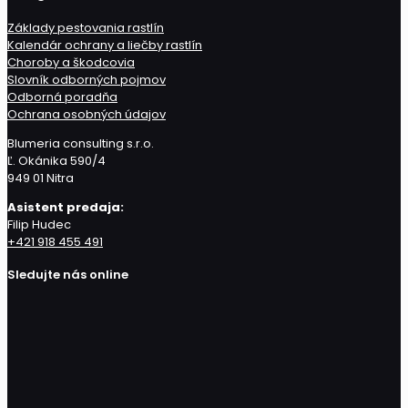
Základy pestovania rastlín
Kalendár ochrany a liečby rastlín
Choroby a škodcovia
Slovník odborných pojmov
Odborná poradňa
Ochrana osobných údajov
Blumeria consulting s.r.o.
Ľ. Okánika 590/4
949 01 Nitra
Asistent predaja:
Filip Hudec
+421 918 455 491
Sledujte nás online