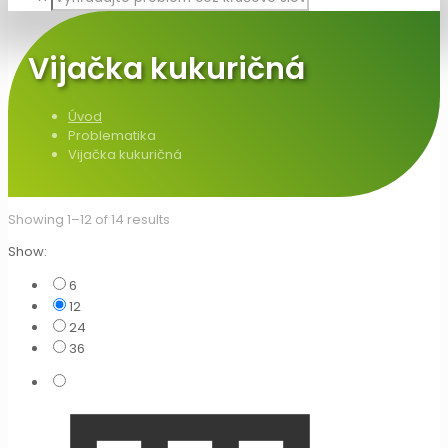
Vijačka kukuričná
Úvod
Problematika
Vijačka kukuričná
Showing 1–12 of 14 results
Show:
6
12
24
36