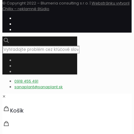
© Copyright 2022 – Blumeria consulting s.r.o. |
Webstránku vytvoril
Chillix – reklamné štúdio
0918 455 491
sanaplant@sanaplant.sk
✕
Košík