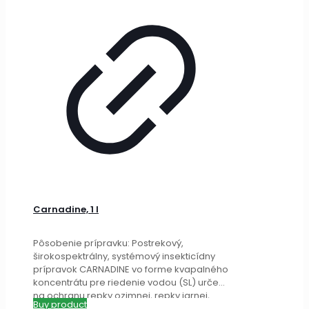
Carnadine, 1 l
Pôsobenie prípravku: Postrekový,
širokospektrálny, systémový insekticídny
prípravok CARNADINE vo forme kvapalného
koncentrátu pre riedenie vodou (SL) určený
na ochranu repky ozimnej, repky jarnej,
Buy product
kukurice, zemiaku a
[…]