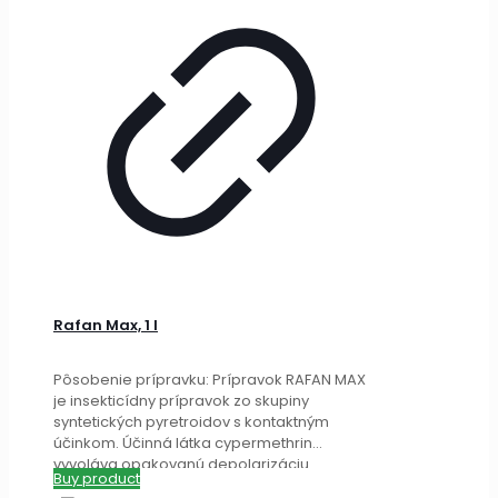
Rafan Max, 1 l
Pôsobenie prípravku: Prípravok RAFAN MAX
je insekticídny prípravok zo skupiny
syntetických pyretroidov s kontaktným
účinkom. Účinná látka cypermethrin
vyvoláva opakovanú depolarizáciu
Buy product
nervových membrán, nasledovanú kŕčom