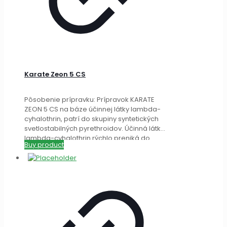
Karate Zeon 5 CS
Pôsobenie prípravku: Prípravok KARATE
ZEON 5 CS na báze účinnej látky lambda-
cyhalothrin, patrí do skupiny syntetických
svetlostabilných pyrethroidov. Účinná látka
lambda-cyhalothrin rýchlo preniká do
Buy product
kutikuly hmyzu
[…]