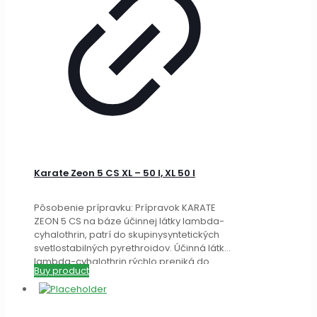
Karate Zeon 5 CS XL – 50 l, XL 50 l
Pôsobenie prípravku: Prípravok KARATE
ZEON 5 CS na báze účinnej látky lambda-
cyhalothrin, patrí do skupinysyntetických
svetlostabilných pyrethroidov. Účinná látka
lambda-cyhalothrin rýchlo preniká do
Buy product
kutikuly hmyzu a
[…]