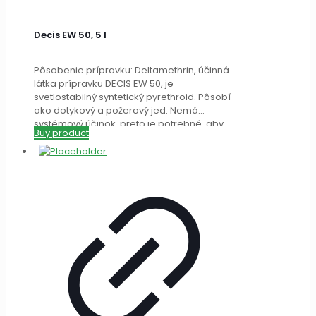
Decis EW 50, 5 l
Pôsobenie prípravku: Deltamethrin, účinná
látka prípravku DECIS EW 50, je
svetlostabilný syntetický pyrethroid. Pôsobí
ako dotykový a požerový jed. Nemá
systémový účinok, preto je potrebné, aby
Buy product
[…]