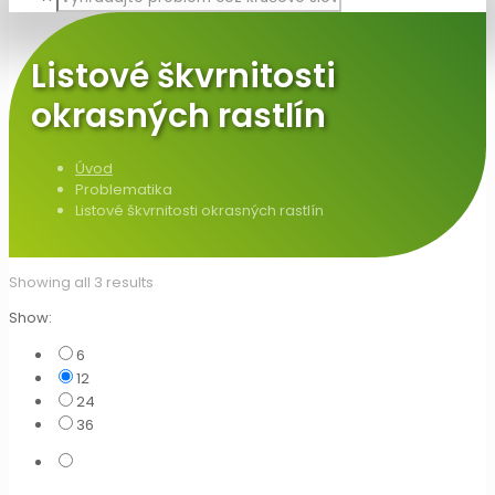
Listové škvrnitosti
okrasných rastlín
Úvod
Problematika
Listové škvrnitosti okrasných rastlín
Showing all 3 results
Show:
6
12
24
36