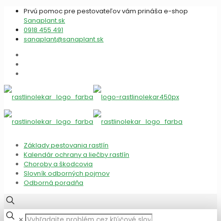
Prvú pomoc pre pestovateľov vám prináša e-shop
Sanaplant.sk
0918 455 491
sanaplant@sanaplant.sk
Základy pestovania rastlín
Kalendár ochrany a liečby rastlín
Choroby a škodcovia
Slovník odborných pojmov
Odborná poradňa
✕