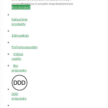
azanaftalénov s novým mechanizmom
Buy product
účinku (signálna transdukcia),
[…]
Exkluzívne
produkty
Záhradkári
Poľnohospodári
Výživa
rastlín
Bio
prípravky
DDD
prípravky