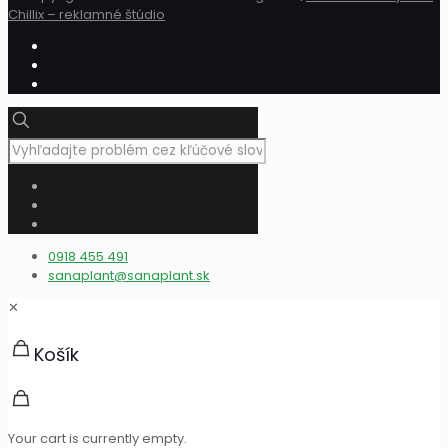
Chillix – reklamné štúdio
0918 455 491
sanaplant@sanaplant.sk
✕
Košík
Your cart is currently empty.