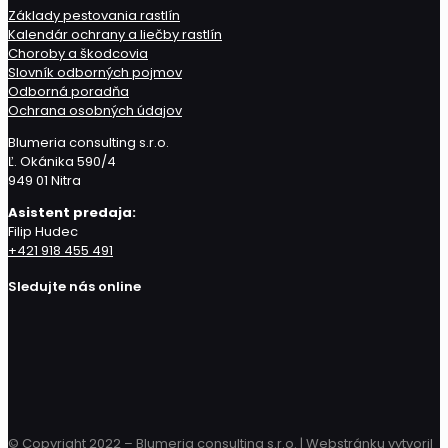
Základy pestovania rastlín
Kalendár ochrany a liečby rastlín
Choroby a škodcovia
Slovník odborných pojmov
Odborná poradňa
Ochrana osobných údajov
Blumeria consulting s.r.o.
Ľ. Okánika 590/4
949 01 Nitra
Asistent predaja:
Filip Hudec
+421 918 455 491
Sledujte nás online
© Copyright 2022 – Blumeria consulting s.r.o. |
Webstránku vytvoril