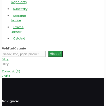
Repelenty
Substráty
Netkané
textílie
Trávne
zmesy
Ostatné
Vyhľadávanie
Hľadať
Hľadať
produkt
Filtry
Filtry
Zobrazit
(
3
)
Zrušit
Navigácia