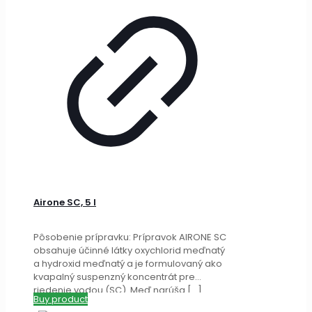
Airone SC, 5 l
Pôsobenie prípravku: Prípravok AIRONE SC
obsahuje účinné látky oxychlorid meďnatý
a hydroxid meďnatý a je formulovaný ako
kvapalný suspenzný koncentrát pre
riedenie vodou (SC). Meď narúša
[…]
Buy product