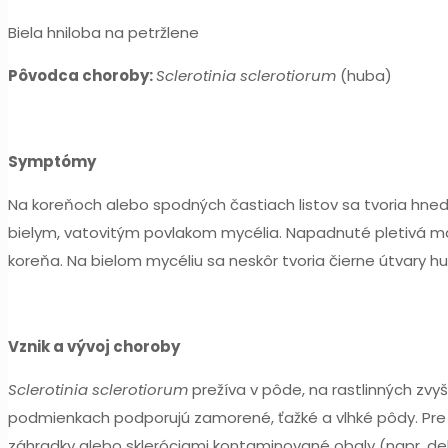
Biela hniloba na petržlene
Pôvodca choroby:
Sclerotinia sclerotiorum
(huba)
Symptómy
Na koreňoch alebo spodných častiach listov sa tvoria hnedé
bielym, vatovitým povlakom mycélia. Napadnuté pletivá mä
koreňa. Na bielom mycéliu sa neskôr tvoria čierne útvary hub
Vznik a vývoj choroby
Sclerotinia sclerotiorum
prežíva v pôde, na rastlinných zvyš
podmienkach podporujú zamorené, ťažké a vlhké pôdy. Pre r
záhradky alebo skleróciami kontaminované obaly (napr. deb