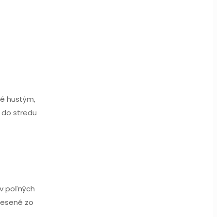
té hustým,
 do stredu
 v poľných
nesené zo