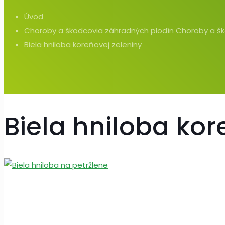
Úvod
Choroby a škodcovia záhradných plodín
Choroby a šk
Biela hniloba koreňovej zeleniny
Biela hniloba kor