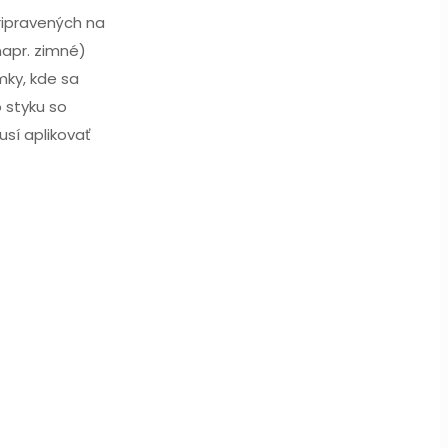
pripravených na
napr. zimné)
mky, kde sa
o styku so
sí aplikovať