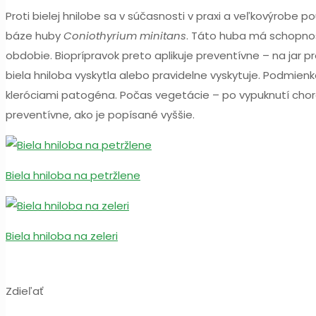
Proti bielej hnilobe sa v súčasnosti v praxi a veľkovýrobe 
báze huby
Coniothyrium minitans
. Táto huba má schopnos
obdobie. Bioprípravok preto aplikuje preventívne – na ja
biela hniloba vyskytla alebo pravidelne vyskytuje. Podmienk
kleróciami patogéna. Počas vegetácie – po vypuknutí choro
preventívne, ako je popísané vyššie.
Biela hniloba na petržlene
Biela hniloba na zeleri
Zdieľať