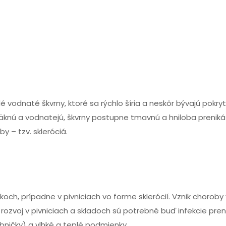
 vodnaté škvrny, ktoré sa rýchlo šíria a neskôr bývajú pokry
knú a vodnatejú, škvrny postupne tmavnú a hniloba preniká
y – tzv. skleróciá.
koch, prípadne v pivniciach vo forme sklerócií. Vznik choroby
ozvoj v pivniciach a skladoch sú potrebné buď infekcie pre
ničky) a vlhké a teplé podmienky.