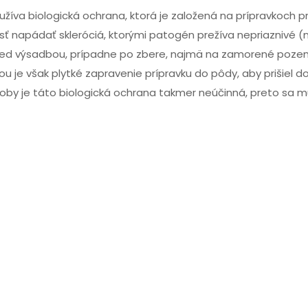
používa biologická ochrana, ktorá je založená na prípravkoch 
ť napádať skleróciá, ktorými patogén prežíva nepriaznivé (
r pred výsadbou, prípadne po zbere, najmä na zamorené poze
ou je však plytké zapravenie prípravku do pôdy, aby prišiel d
by je táto biologická ochrana takmer neúčinná, preto sa mu