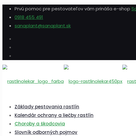
Prvú pomoc pre pestovateľov vám prináša e-shop
S
0918 455 491
sanaplant@sanaplant.sk
Základy pestovania rastlín
Kalendár ochrany a liečby rastlín
Choroby a škodcovia
Slovník odborných pojmov