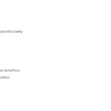
vytvára biely
ie koreňov,
cieho