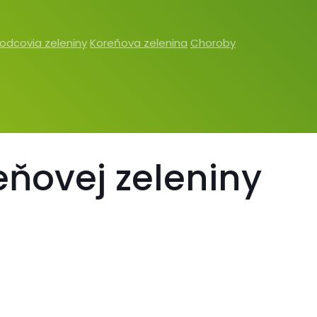
odcovia zeleniny
Koreňova zelenina
Choroby
eňovej zeleniny