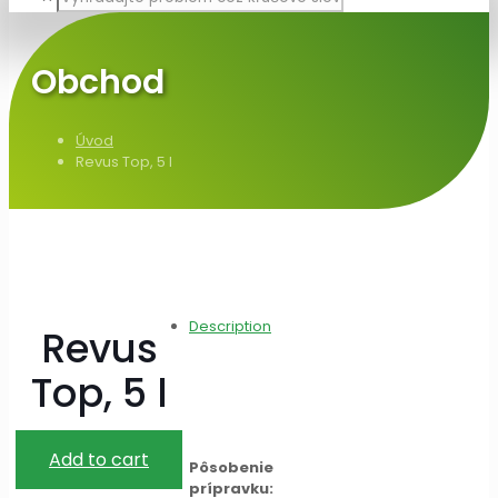
Obchod
Úvod
Revus Top, 5 l
Description
Revus
Top, 5 l
Add to cart
Pôsobenie
prípravku: