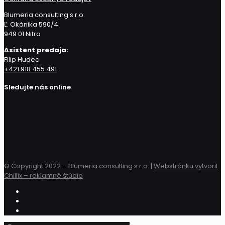
Blumeria consulting s.r.o.
Ľ. Okánika 590/4
949 01 Nitra
Asistent predaja:
Filip Hudec
+421 918 455 491
Sledujte nás online
© Copyright 2022 – Blumeria consulting s.r.o. |
Webstránku vytvoril
Chillix – reklamné štúdio