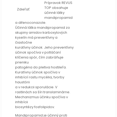
Prípravok REVUS
TOP obsahuje
Zdieľať
účinné látky
mandipropamid
a difenoconazole.
Účinná látka mandipropamid zo
skupiny amidov karboxylových
kyselín má preventívny a
čiastočne
kuratívny účinok. Jeho preventívny
účinok spočíva v potláčaní
klíčenia spór, čím zabráňuje
prieniku
patogéna do pletiva hostileľa.
Kuratívny účinok spočíva v
inhibícií rastu mycélia, tvorby
haustórii
a v redukcii sporulácie. V
rastlinách sa šíri translaminárne.
Mechanizmus účinku spočíva v
inhibícii
biosyntézy fosfolipidov.
Mandipropamid je účinný proti