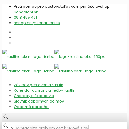
Prvú pomoc pre pestovateľov vám prináša e-shop
Sanaplant.sk
0918 455 491
sanaplant@sanaplant.sk
Základy pestovania rastlín
Kalendár ochrany a liečby rastlín
Choroby a škodcovia
Slovník odborných pojmov
Odborná poradňa
✕