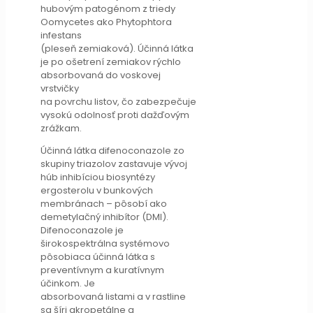
hubovým patogénom z triedy
Oomycetes ako Phytophtora
infestans
(pleseň zemiaková). Účinná látka
je po ošetrení zemiakov rýchlo
absorbovaná do voskovej
vrstvičky
na povrchu listov, čo zabezpečuje
vysokú odolnosť proti dažďovým
zrážkam.
Účinná látka difenoconazole zo
skupiny triazolov zastavuje vývoj
húb inhibíciou biosyntézy
ergosterolu v bunkových
membránach – pôsobí ako
demetylačný inhibítor (DMI).
Difenoconazole je
širokospektrálna systémovo
pôsobiaca účinná látka s
preventívnym a kuratívnym
účinkom. Je
absorbovaná listami a v rastline
sa šíri akropetálne a