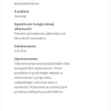
translaminárne.
Použitie:
Zemiak
Spektrum fungicídnej
účinnosti:
Pleseň zemiaková, alternáriová
škvrnitosť zemiakov
Dávkovanie:
0,6 l/ha
Upozornenie:
Vybraný prípravok používajte vždy
bezpečným spôsobom. Pred
použitím si prečítajte etiketu a
informácie o prípravku,
rešpektujte varovné vety a
symboly. Prípravok je určený pre
profesionálnych používateľov.