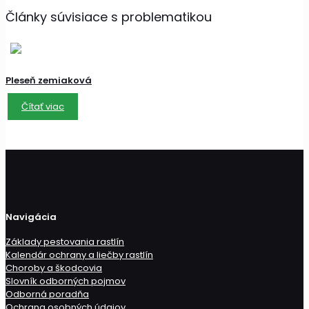
Články súvisiace s problematikou
Pleseň zemiaková
Čítať viac
Navigácia
Základy pestovania rastlín
Kalendár ochrany a liečby rastlín
Choroby a škodcovia
Slovník odborných pojmov
Odborná poradňa
Ochrana osobných údajov