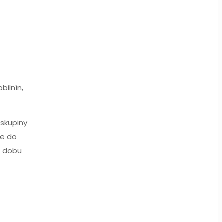
bilnín,
skupiny
je do
ú dobu