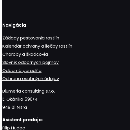
produkt
Navigácia
Základy pestovania rastlín
Kalendár ochrany a liečby rastlín
Choroby a škodcovia
Slovník odborných pojmov
Odborná poradňa
Ochrana osobných údajov
Blumeria consulting s.r.o.
Ľ. Okánika 590/4
949 01 Nitra
Asistent predaja:
Filip Hudec