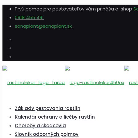
Prvú pomoc pre pestovateľov vám prináša e-shop
S
0918 455 491
sanaplant@sanaplant.sk
Základy pestovania rastlín
Kalendár ochrany a liečby rastlín
Choroby a škodcovia
Slovník odborných pojmov