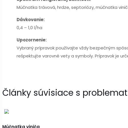
Múčnatka trávová, hrdze, septoriózy, múčnatka vinič
Dávkovanie:
0,4 – 1,0 l/ha
Upozornenie:
Vybraný prípravok používajte vždy bezpečným spôsobo
rešpektujte varovné vety a symboly. Prípravok je ur
Články súvisiace s problemat
Múčnatka viniča