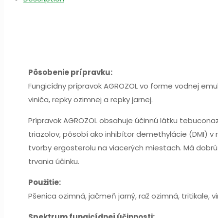
Pôsobenie prípravku:
Fungicídny prípravok AGROZOL vo forme vodnej emulzi
viniča, repky ozimnej a repky jarnej.
Prípravok AGROZOL obsahuje účinnú látku tebuconaz
triazolov, pôsobí ako inhibítor demethylácie (DMI)
tvorby ergosterolu na viacerých miestach. Má dobr
trvania účinku.
Použitie:
Pšenica ozimná, jačmeň jarný, raž ozimná, tritikale, v
Spektrum fungicídnej účinnosti: