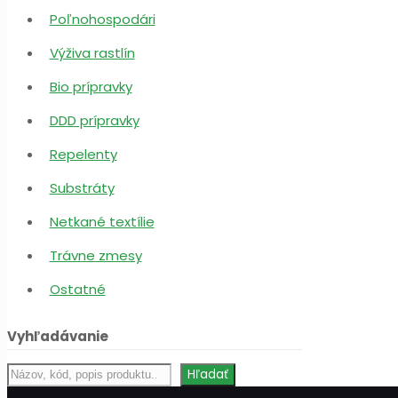
Poľnohospodári
Výživa rastlín
Bio prípravky
DDD prípravky
Repelenty
Substráty
Netkané textílie
Trávne zmesy
Ostatné
Vyhľadávanie
Hľadať
Hľadať