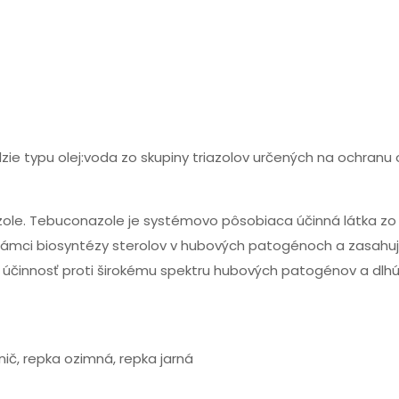
e typu olej:voda zo skupiny triazolov určených na ochranu o
ole. Tebuconazole je systémovo pôsobiaca účinná látka zo 
 v rámci biosyntézy sterolov v hubových patogénoch a zasahu
ú účinnosť proti širokému spektru hubových patogénov a dlh
inič, repka ozimná, repka jarná