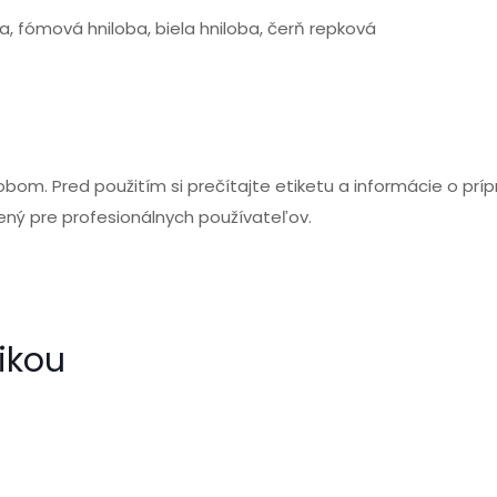
a, fómová hniloba, biela hniloba, čerň repková
m. Pred použitím si prečítajte etiketu a informácie o príp
čený pre profesionálnych používateľov.
ikou