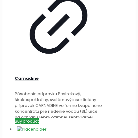
Carnadine
Pôsobenie prípravku:Postrekový,
širokospektrálny, systémový insekticídny
prípravok CARNADINE vo forme kvapalného
koncentrátu pre riedenie vodou (SL) určený
na ochranu repky ozimnej, repky jarnej,
Buy product
kukurice, zemiaku a jablone.
[…]