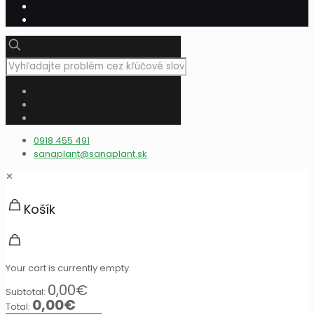
0918 455 491
sanaplant@sanaplant.sk
✕
Košík
Your cart is currently empty.
0,00
€
Subtotal:
0,00
€
Total: