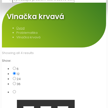
Vlnačka krvavá
Úvod
Problematika
Vlnačka krvavá
Showing all 4 results
Show:
6
12
24
36