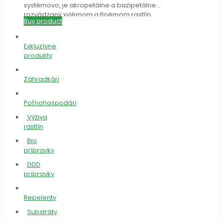
systémovo, je akropetálne a bazipetálne
rozvádzaný xylémom a floémom rastlín.
Buy product
[…]
Exkluzívne
produkty
Záhradkári
Poľnohospodári
Výživa
rastlín
Bio
prípravky
DDD
prípravky
Repelenty
Substráty