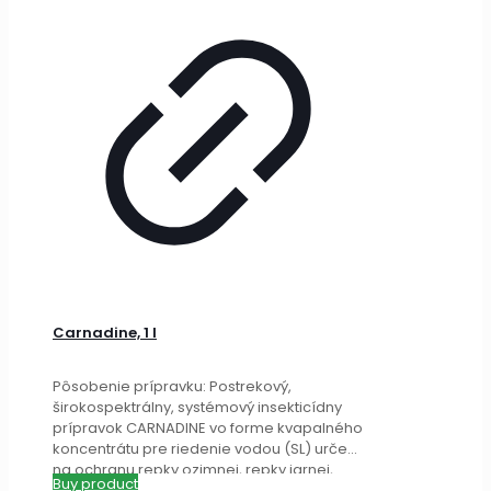
Carnadine, 1 l
Pôsobenie prípravku: Postrekový,
širokospektrálny, systémový insekticídny
prípravok CARNADINE vo forme kvapalného
koncentrátu pre riedenie vodou (SL) určený
na ochranu repky ozimnej, repky jarnej,
Buy product
kukurice, zemiaku a
[…]