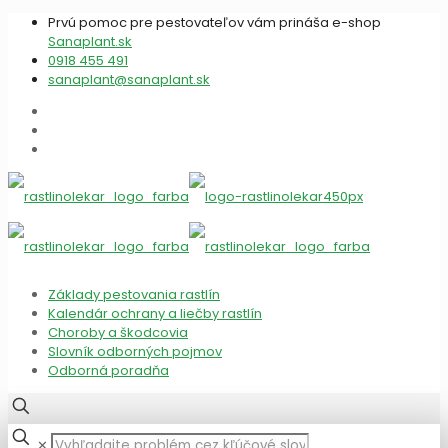
Prvú pomoc pre pestovateľov vám prináša e-shop
Sanaplant.sk
0918 455 491
sanaplant@sanaplant.sk
Základy pestovania rastlín
Kalendár ochrany a liečby rastlín
Choroby a škodcovia
Slovník odborných pojmov
Odborná poradňa
✕