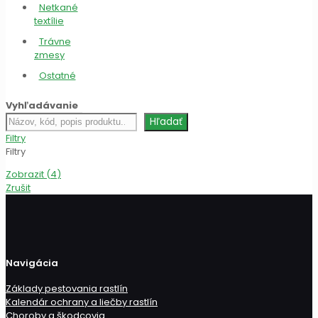
Netkané
textílie
Trávne
zmesy
Ostatné
Vyhľadávanie
Hľadať
Hľadať
produkt
Filtry
Filtry
Zobrazit
(
4
)
Zrušit
Navigácia
Základy pestovania rastlín
Kalendár ochrany a liečby rastlín
Choroby a škodcovia