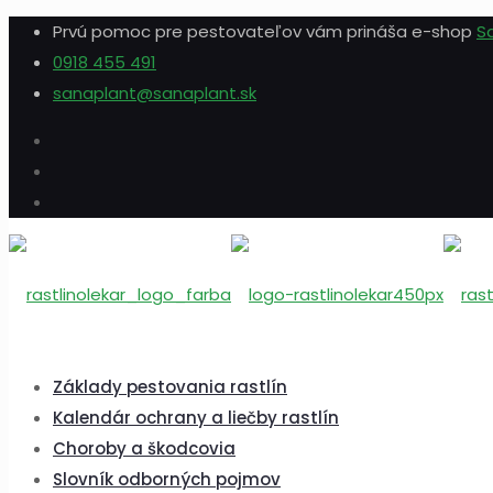
Prvú pomoc pre pestovateľov vám prináša e-shop
S
0918 455 491
sanaplant@sanaplant.sk
Základy pestovania rastlín
Kalendár ochrany a liečby rastlín
Choroby a škodcovia
Slovník odborných pojmov