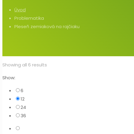
Úvod
Problematika
Pleseň zemiaková na rajčiaku
Showing all 6 results
Show:
6
12
24
36