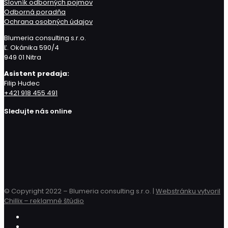
Slovník odborných pojmov
Odborná poradňa
Ochrana osobných údajov
Blumeria consulting s.r.o.
Ľ. Okánika 590/4
949 01 Nitra
Asistent predaja:
Filip Hudec
+421 918 455 491
Sledujte nás online
© Copyright 2022 – Blumeria consulting s.r.o. |
Webstránku vytvoril
Chillix – reklamné štúdio