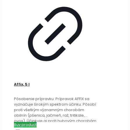
Affix, 5 l
Pôsobenie prípravku: Prípravok AFFIX sa
vyznačuje širokým spektrom účinku. Pôsobí
proti všetkým významným chorobám
obilnín (pšenica, jačmeň, raž, tritikale,
ovos). Účinkuje aj proti hubovým chorobám
Buy product
hrachu,
[…]