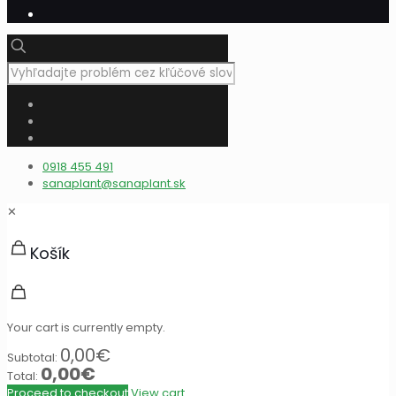
0918 455 491
sanaplant@sanaplant.sk
✕
Košík
Your cart is currently empty.
0,00
€
Subtotal:
0,00
€
Total:
Proceed to checkout
View cart