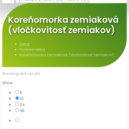
Koreňomorka zemiaková
(vločkovitosť zemiakov)
Úvod
Problematika
Koreňomorka zemiaková (vločkovitosť zemiakov)
Showing all 6 results
Show:
6
12
24
36