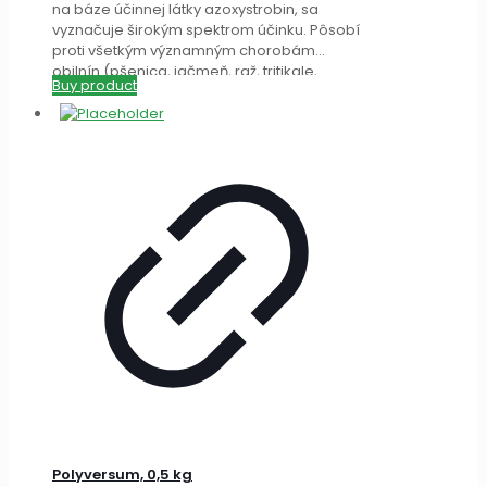
na báze účinnej látky azoxystrobin, sa
vyznačuje širokým spektrom účinku. Pôsobí
proti všetkým významným chorobám
obilnín (pšenica, jačmeň, raž, tritikale,
Buy product
ovos). Účinkuje
[…]
Polyversum, 0,5 kg