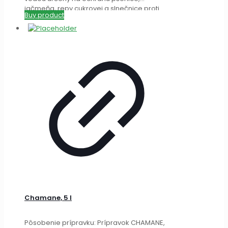
jačmeňa, repy cukrovej a slnečnice proti
Buy product
hubovým chorobám.
[…]
Chamane, 5 l
Pôsobenie prípravku: Prípravok CHAMANE,