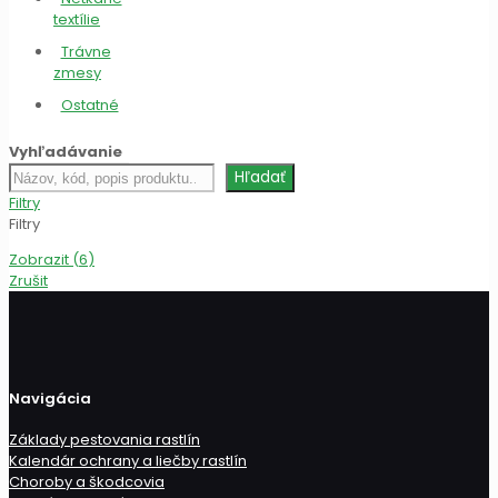
textílie
Trávne
zmesy
Ostatné
Vyhľadávanie
Hľadať
Hľadať
produkt
Filtry
Filtry
Zobrazit
(
6
)
Zrušit
Navigácia
Základy pestovania rastlín
Kalendár ochrany a liečby rastlín
Choroby a škodcovia