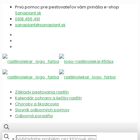
Prvú pomoc pre pestovateľov vám prináša e-shop
Sanaplant.sk
0918 455 491
sanaplant@sanaplant.sk
Základy pestovania rastlín
Kalendár ochrany a liečby rastlín
Choroby a škodcovia
Slovník odborných pojmov
Odborná poradňa
✕