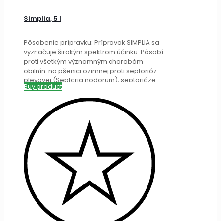
Simplia, 5 l
Pôsobenie prípravku: Prípravok SIMPLIA sa
vyznačuje širokým spektrom účinku. Pôsobí
proti všetkým významným chorobám
obilnín: na pšenici ozimnej proti septorióze
plevovej (Septoria nodorum), septorióze
Buy product
pšenicovej (Septoria
[…]