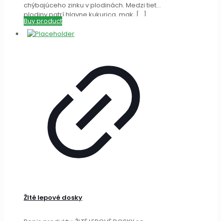
chýbajúceho zinku v plodinách. Medzi tieto
plodiny patrí hlavne kukurica, mak,
[…]
Buy product
Žlté lepové dosky