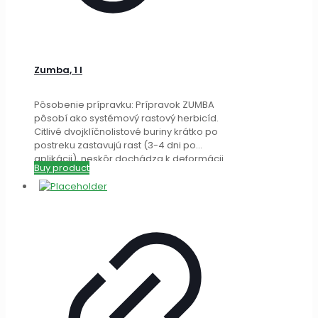
Zumba, 1 l
Pôsobenie prípravku: Prípravok ZUMBA
pôsobí ako systémový rastový herbicíd.
Citlivé dvojklíčnolistové buriny krátko po
postreku zastavujú rast (3-4 dni po
aplikácii), neskôr dochádza k deformácii
Buy product
listov
[…]