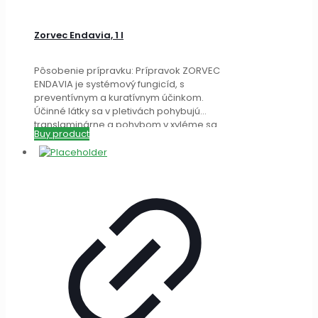
Zorvec Endavia, 1 l
Pôsobenie prípravku: Prípravok ZORVEC
ENDAVIA je systémový fungicíd, s
preventívnym a kuratívnym účinkom.
Účinné látky sa v pletivách pohybujú
translaminárne a pohybom v xyléme sa
Buy product
zabezpečí
[…]