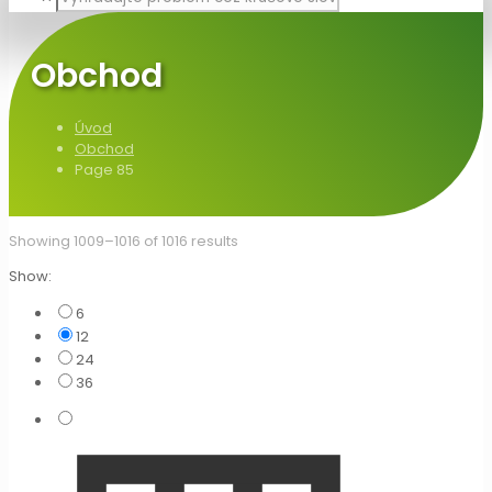
Obchod
Úvod
Obchod
Page 85
Showing 1009–1016 of 1016 results
Show:
6
12
24
36