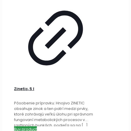
Zinetic, 5 l
Pôsobenie prípravku: Hnojivo ZINETIC
obsahuje zinok a ten patrí medzi prvky,
ktoré zohrávajú veľkú úlohu pri správnom
fungovaní metabolických procesov v
rastlinných bunkách, podieľa sa na
[…]
Buy product