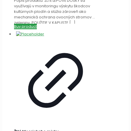
Popis produktu: ŽLTÉ LEPOVÉ DOSKY sa
využívajú v monitoringu výskytu škodcov
kultúrnych plodín a slúžia zároveň ako
mechanická ochrana ovocných stromov a
zeleniny. POUŽITIE V KAPUSTE
[…]
Buy product