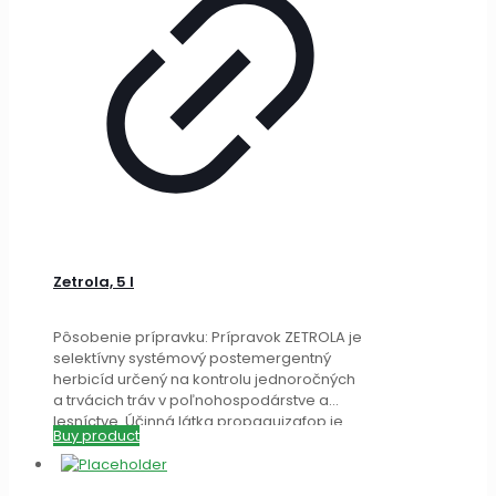
Zetrola, 5 l
Pôsobenie prípravku: Prípravok ZETROLA je
selektívny systémový postemergentný
herbicíd určený na kontrolu jednoročných
a trvácich tráv v poľnohospodárstve a
lesníctve. Účinná látka propaquizafop je
Buy product
absorbovaná listami
[…]