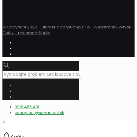
© Copyright 2022 – Blumeria consulting s.r.o. |
Webstránku vytvoril
Chillix – reklamné štúdio
0918 455 491
sanaplant@sanaplant.sk
✕
Košík