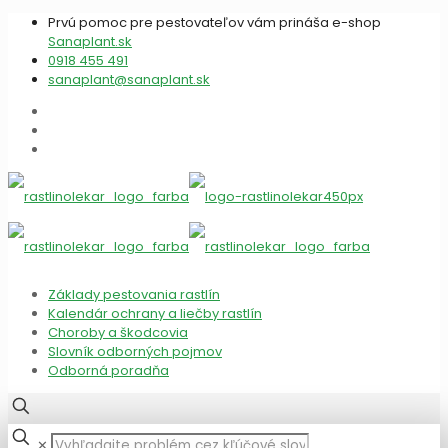
Prvú pomoc pre pestovateľov vám prináša e-shop
Sanaplant.sk
0918 455 491
sanaplant@sanaplant.sk
Základy pestovania rastlín
Kalendár ochrany a liečby rastlín
Choroby a škodcovia
Slovník odborných pojmov
Odborná poradňa
✕