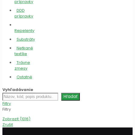
prípravky
DDD
prípravky
Repelenty
Substráty
Netkané
textílie
Trávne
zmesy
Ostatné
Vyhľadávanie
Hľadať
Hľadať
produkt
Filtry
Filtry
Zobrazit
(
1016
)
Zrušit