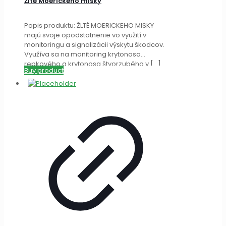
Žlté Moerickeho misky
Popis produktu: ŽLTÉ MOERICKEHO MISKY
majú svoje opodstatnenie vo využití v
monitoringu a signalizácii výskytu škodcov.
Využíva sa na monitoring krytonosa
repkového a krytonosa štvorzubého v
[…]
Buy product