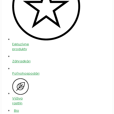
Exkluzívne
produkty
Záhradkári
Poľnohospodári
Výživa
rastlín
Bio