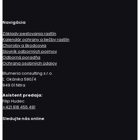
Navigácia
Základy pestovania rastlín
Kalendár ochrany a liečby rastlín
Choroby a škodcovia
Slovník odborných pojmov
Odborná poradňa
Ochrana osobných údajov
Blumeria consulting s.r.o.
Ľ. Okánika 590/4
949 01 Nitra
Asistent predaja:
Filip Hudec
+421 918 455 491
Sledujte nás online