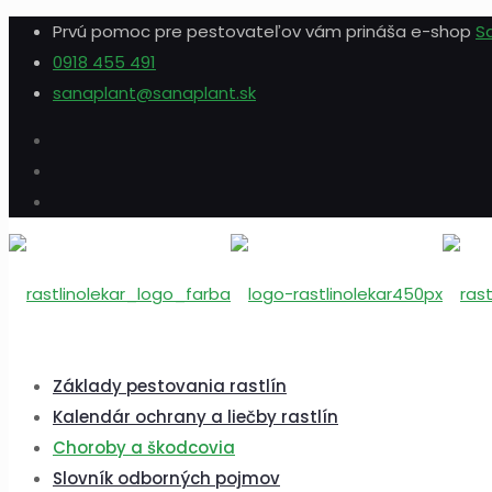
Prvú pomoc pre pestovateľov vám prináša e-shop
S
0918 455 491
sanaplant@sanaplant.sk
Základy pestovania rastlín
Kalendár ochrany a liečby rastlín
Choroby a škodcovia
Slovník odborných pojmov