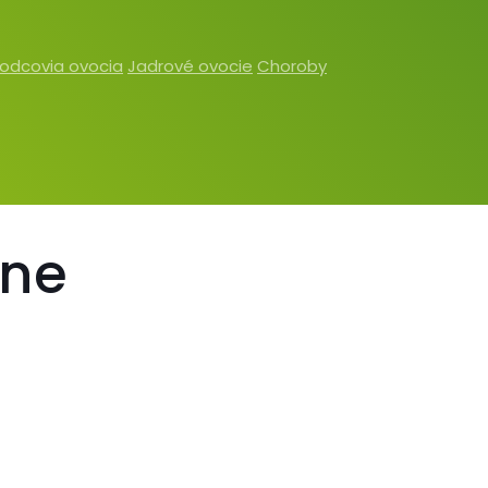
odcovia ovocia
Jadrové ovocie
Choroby
one