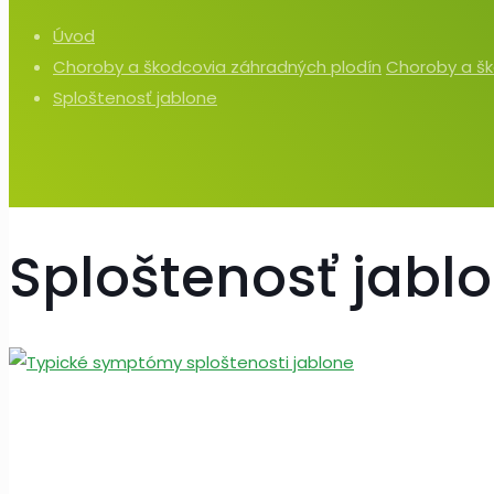
Úvod
Choroby a škodcovia záhradných plodín
Choroby a šk
Sploštenosť jablone
Sploštenosť jabl