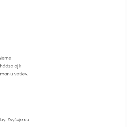
mierne
hádza aj k
maniu vetiev.
y. Zvyšuje sa