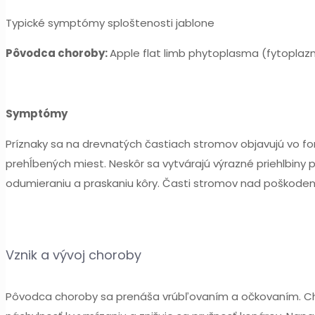
Typické symptómy sploštenosti jablone
Pôvodca choroby:
Apple flat limb phytoplasma (fytopla
Symptómy
Príznaky sa na drevnatých častiach stromov objavujú vo f
prehĺbených miest. Neskôr sa vytvárajú výrazné priehlbiny 
odumieraniu a praskaniu kôry. Časti stromov nad poškodený
Vznik a vývoj choroby
Pôvodca choroby sa prenáša vrúbľovaním a očkovaním. Cho