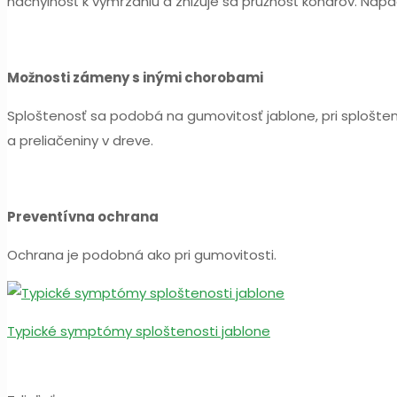
náchylnosť k vymŕzaniu a znižuje sa pružnosť konárov. Nap
Možnosti zámeny s inými chorobami
Sploštenosť sa podobá na gumovitosť jablone, pri splošten
a preliačeniny v dreve.
Preventívna ochrana
Ochrana je podobná ako pri gumovitosti.
Typické symptómy sploštenosti jablone