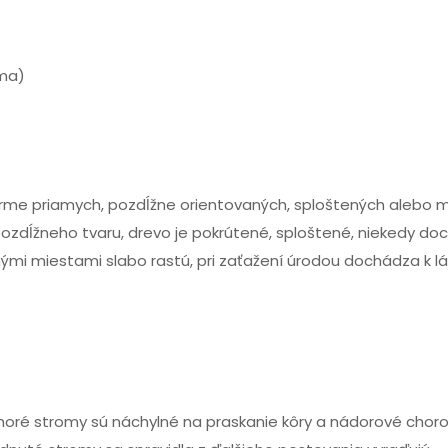
zma)
orme priamych, pozdĺžne orientovaných, sploštených alebo 
pozdĺžneho tvaru, drevo je pokrútené, sploštené, niekedy doc
mi miestami slabo rastú, pri zaťažení úrodou dochádza k lá
ré stromy sú náchylné na praskanie kôry a nádorové chorob