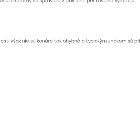
adnuté stromy sa spravidla z ďalšieho pestovania vyraďujú.
osti však nie sú konáre tak ohybné a typickým znakom sú pri