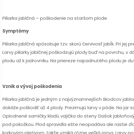
Piliarka jablčná – poškodenie na staršom plode
Symptómy
Piliarka jablčná spôsobuje tzv. skorú červivosť jabĺk. Pri
Larvy piliarky jablčnej poškodzujú plody buď na povrchu, v d
plodu až k jadrovníku. Na priereze napadnutého plodu je d
Vznik a vývoj poškodenia
Piliarka jablčná je jedným z najvýznamnejších škodcov jabloní
dokáže poškodiť až 4 plody. Prezimujú larvy v pôde. Na jar sa
Oplodnené samičky kladú vajíčka do steny čiašok jabloňový
pod pokožkou. Plod spravidla ešte neopadáva ale rastie ďa
korkovým pletivom, takže vzniká rôzne veľká jazva. Larvy po 