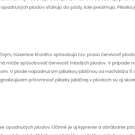
opadnutých plodov sťahujú do pôdy, kde prezimujú. Piliarka
ým, húsenice ktorého spôsobujú tzv. pravú červivosť plodo
čná môže spôsobovať červivosť mladých plodov. V prípade 
som. V plode napadnutom piliarkou jablčnou sa nachádza 11
gnalizujúcim prítomnosť piliarky jablčnej v plodoch sú aj sko
nie opadnutých plodov. Účinné je aj kyprenie a obrábanie pô