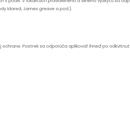
ch v pôde. V lokalitách pravidelného a silného výskytu sa od
ody Idared, James greave a pod.).
j ochrane. Postrek sa odporúča aplikovať ihneď po odkvitnutí