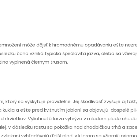
 jej premnožení môže dôjsť k hromadnému opadávaniu ešte nezr
ôsledku čoho vzniká typická špirálovitá jazva, alebo sa vžiera
utina vyplnená čiernym trusom.
, ktorý sa vyskytuje pravidelne. Jej škodlivosť zvyšuje aj fakt
 kuklia a ešte pred kvitnutím jabloní sa objavujú dospelé pili
ch kvietkov. Vyliahnutá larva vyhrýza v mladom plode chodb
lej. V dôsledku rastu sa pokožka nad chodbičkou trhá a zace
zvliekaní vyhľadávajú ďalší plod, v ktorom sa vžierajú priamo