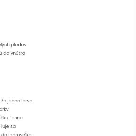
elých plodov.
jú do vnútra
, že jedna larva
arky.
ičku tesne
ľuje sa
 do jadrovníka.