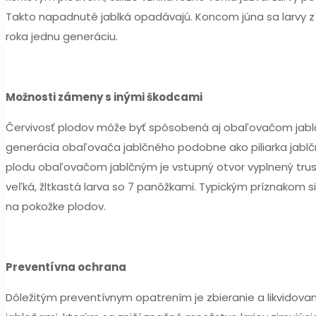
Takto napadnuté jablká opadávajú. Koncom júna sa larvy z 
roka jednu generáciu.
Možnosti zámeny s inými škodcami
Červivosť plodov môže byť spôsobená aj obaľovačom jablčn
generácia obaľovača jablčného podobne ako piliarka jabl
plodu obaľovačom jablčným je vstupný otvor vyplnený tru
veľká, žltkastá larva so 7 panôžkami. Typickým príznakom si
na pokožke plodov.
Preventívna ochrana
Dôležitým preventívnym opatrením je zbieranie a likvidova