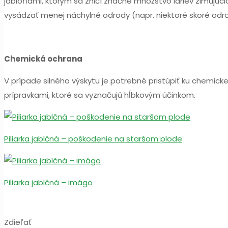
jabloňami, ktorým sa zničí značné množstvo lariev zimujúci
vysádzať menej náchylné odrody (napr. niektoré skoré odr
Chemická ochrana
V prípade silného výskytu je potrebné pristúpiť ku chemicke
prípravkami, ktoré sa vyznačujú hĺbkovým účinkom.
Piliarka jablčná – poškodenie na staršom plode
Piliarka jablčná – imágo
Zdieľať