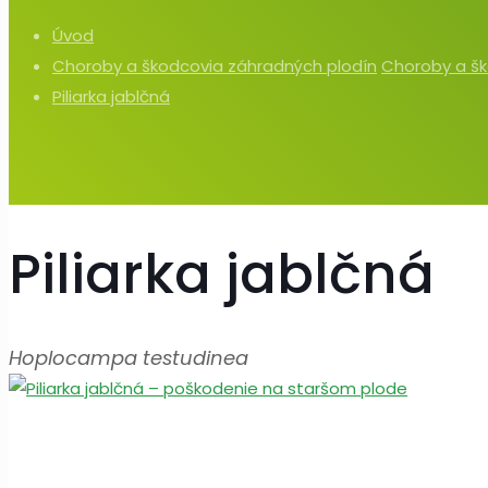
Úvod
Choroby a škodcovia záhradných plodín
Choroby a šk
Piliarka jablčná
Piliarka jablčná
Hoplocampa testudinea