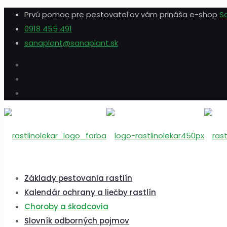
Prvú pomoc pre pestovateľov vám prináša e-shop
S
0918 455 491
sanaplant@sanaplant.sk
Základy pestovania rastlín
Kalendár ochrany a liečby rastlín
Choroby a škodcovia
Slovník odborných pojmov