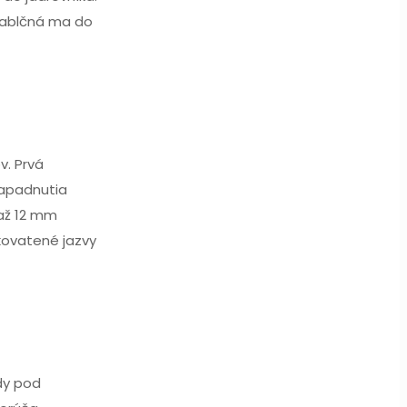
 jablčná ma do
v. Prvá
napadnutia
 až 12 mm
rkovatené jazvy
dy pod