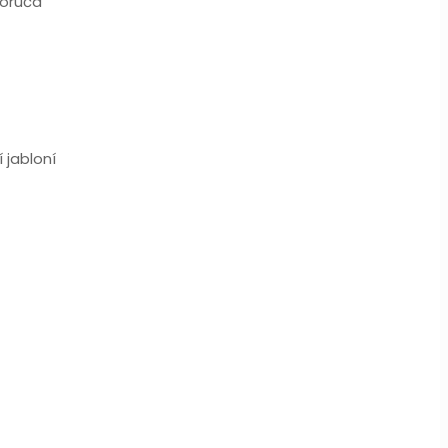
porúča
 jabloní