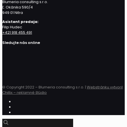
Blumeria consulting s.r.o.
Ľ. Okánika 590/4
949 01 Nitra
Asistent predaja:
Filip Hudec
+421 918 455 491
Sledujte nás online
© Copyright 2022 – Blumeria consulting s.r.o. |
Webstránku vytvoril
Chillix – reklamné štúdio