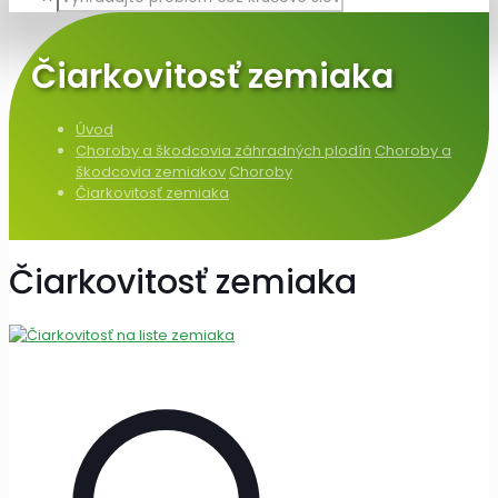
Čiarkovitosť zemiaka
Úvod
Choroby a škodcovia záhradných plodín
Choroby a
škodcovia zemiakov
Choroby
Čiarkovitosť zemiaka
Čiarkovitosť zemiaka