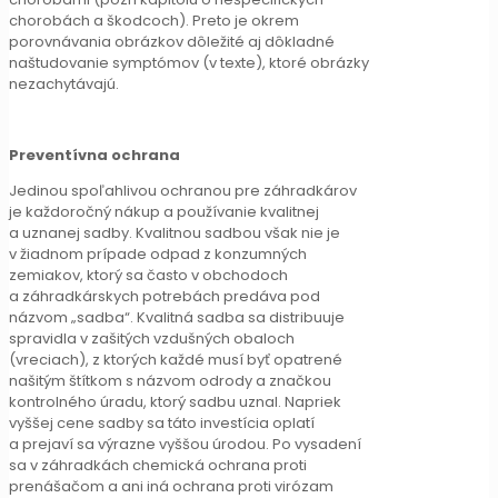
chorobách a škodcoch). Preto je okrem
porovnávania obrázkov dôležité aj dôkladné
naštudovanie symptómov (v texte), ktoré obrázky
nezachytávajú.
Preventívna ochrana
Jedinou spoľahlivou ochranou pre záhradkárov
je každoročný nákup a používanie kvalitnej
a uznanej sadby. Kvalitnou sadbou však nie je
v žiadnom prípade odpad z konzumných
zemiakov, ktorý sa často v obchodoch
a záhradkárskych potrebách predáva pod
názvom „sadba“. Kvalitná sadba sa distribuuje
spravidla v zašitých vzdušných obaloch
(vreciach), z ktorých každé musí byť opatrené
našitým štítkom s názvom odrody a značkou
kontrolného úradu, ktorý sadbu uznal. Napriek
vyššej cene sadby sa táto investícia oplatí
a prejaví sa výrazne vyššou úrodou. Po vysadení
sa v záhradkách chemická ochrana proti
prenášačom a ani iná ochrana proti virózam