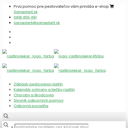
Prvú pomoc pre pestovateľov vám prináša e-shop
Sanaplant.sk
0918 455 491
sanaplant@sanaplant.sk
Základy pestovania rastlín
Kalendár ochrany a liečby rastlín
Choroby a škodcovia
Slovník odborných pojmov
Odborná poradňa
✕