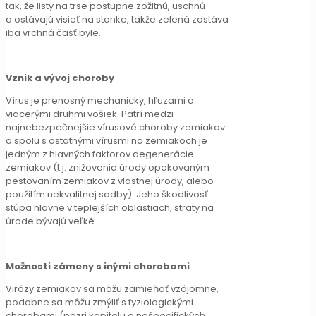
tak, že listy na trse postupne zožltnú, uschnú
a ostávajú visieť na stonke, takže zelená zostáva
iba vrchná časť byle.
Vznik a vývoj choroby
Vírus je prenosný mechanicky, hľuzami a
viacerými druhmi vošiek. Patrí medzi
najnebezpečnejšie vírusové choroby zemiakov
a spolu s ostatnými vírusmi na zemiakoch je
jedným z hlavných faktorov degenerácie
zemiakov (t.j. znižovania úrody opakovaným
pestovaním zemiakov z vlastnej úrody, alebo
použitím nekvalitnej sadby). Jeho škodlivosť
stúpa hlavne v teplejších oblastiach, straty na
úrode bývajú veľké.
Možnosti zámeny s inými chorobami
Virózy zemiakov sa môžu zamieňať vzájomne,
podobne sa môžu zmýliť s fyziologickými
chorobami (pozri kapitolu o nešpecifických