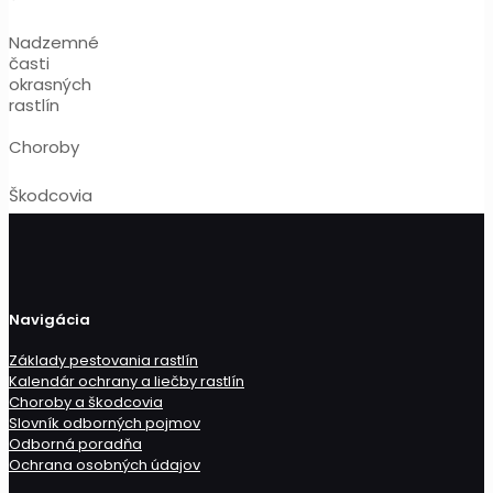
Nadzemné
časti
okrasných
rastlín
Choroby
Škodcovia
Navigácia
Základy pestovania rastlín
Kalendár ochrany a liečby rastlín
Choroby a škodcovia
Slovník odborných pojmov
Odborná poradňa
Ochrana osobných údajov