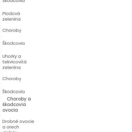
Škodcovia
Plodová
zelenina
Choroby
Škodcovia
Uhorky a
tekvicovitá
zelenina
Choroby
Škodcovia
Choroby a
škodcovia
ovocia
Drobné ovocie
a orech