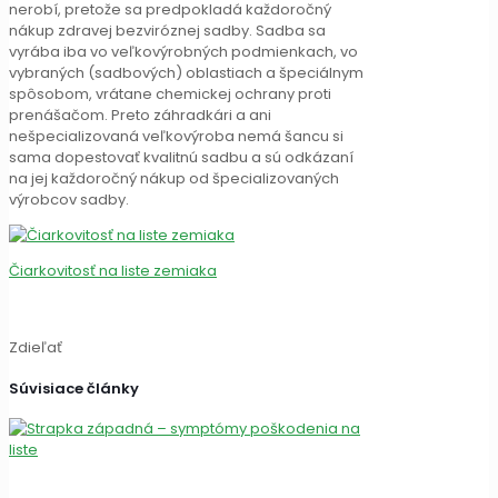
nerobí, pretože sa predpokladá každoročný
nákup zdravej bezviróznej sadby. Sadba sa
vyrába iba vo veľkovýrobných podmienkach, vo
vybraných (sadbových) oblastiach a špeciálnym
spôsobom, vrátane chemickej ochrany proti
prenášačom. Preto záhradkári a ani
nešpecializovaná veľkovýroba nemá šancu si
sama dopestovať kvalitnú sadbu a sú odkázaní
na jej každoročný nákup od špecializovaných
výrobcov sadby.
Čiarkovitosť na liste zemiaka
Zdieľať
Súvisiace články