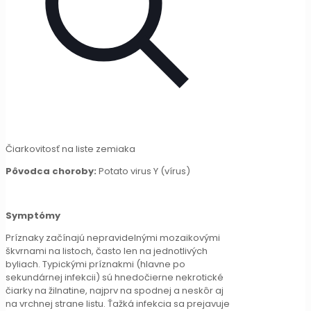
Čiarkovitosť na liste zemiaka
Pôvodca choroby:
Potato virus Y (vírus)
Symptómy
Príznaky začínajú nepravidelnými mozaikovými
škvrnami na listoch, často len na jednotlivých
byliach. Typickými príznakmi (hlavne po
sekundárnej infekcii) sú hnedočierne nekrotické
čiarky na žilnatine, najprv na spodnej a neskôr aj
na vrchnej strane listu. Ťažká infekcia sa prejavuje