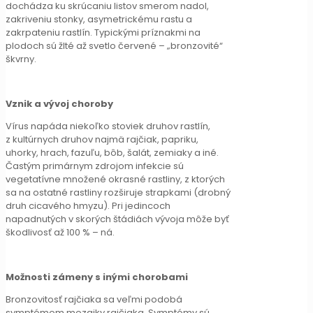
dochádza ku skrúcaniu listov smerom nadol,
zakriveniu stonky, asymetrickému rastu a
zakrpateniu rastlín. Typickými príznakmi na
plodoch sú žlté až svetlo červené – „bronzovité“
škvrny.
Vznik a vývoj choroby
Vírus napáda niekoľko stoviek druhov rastlín,
z kultúrnych druhov najmä rajčiak, papriku,
uhorky, hrach, fazuľu, bôb, šalát, zemiaky a iné.
Častým primárnym zdrojom infekcie sú
vegetatívne množené okrasné rastliny, z ktorých
sa na ostatné rastliny rozširuje strapkami (drobný
druh cicavého hmyzu). Pri jedincoch
napadnutých v skorých štádiách vývoja môže byť
škodlivosť až 100 % – ná.
Možnosti zámeny s inými chorobami
Bronzovitosť rajčiaka sa veľmi podobá
symptómom mozaiky rajčiaka. Symptómy sú