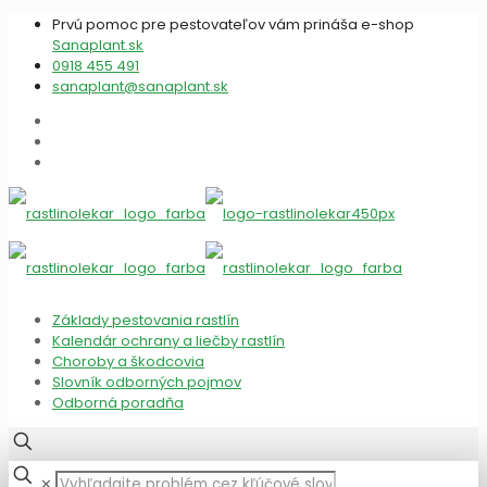
Prvú pomoc pre pestovateľov vám prináša e-shop
Sanaplant.sk
0918 455 491
sanaplant@sanaplant.sk
Základy pestovania rastlín
Kalendár ochrany a liečby rastlín
Choroby a škodcovia
Slovník odborných pojmov
Odborná poradňa
✕