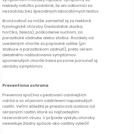
niekedy natoľko podobné, že ani odborníci sa
nezaobídu bez špeciálnych laboratórnych testov.
Bronzovitosť sa môže zamieňať aj za niektoré
fyziologické choroby (nedostatok dusíka,
horčíka, železa), poškodenie suchom, za
parazitické vädnutie alebo stolbur. Rozdiely od
uvedených chorôb sú popísané vyššie (pri
stolbure a parazitickom vädnutí), preto okrem
detailného naštudovania symptómov
spomenutých chorôb treba pozorne porovnať aj
obrázky symptómov.
Preventívna ochrana
Prevencia spočíva v pestovaní odolnejších
odrôd a vo včasnom odstránení napadnutých
rastlín. Veľmi dôležitá je priestorová izolácia od
okrasných rastlín, ktoré sú najčastejším
rezervoárom vírusu. V prípade výskytu choroby
neexistuje žiadny spôsob ako rastliny vyliečiť.