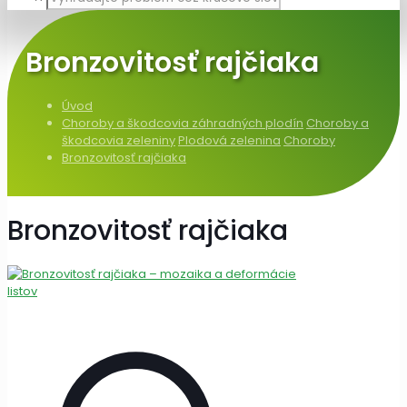
Bronzovitosť rajčiaka
Úvod
Choroby a škodcovia záhradných plodín
Choroby a
škodcovia zeleniny
Plodová zelenina
Choroby
Bronzovitosť rajčiaka
Bronzovitosť rajčiaka