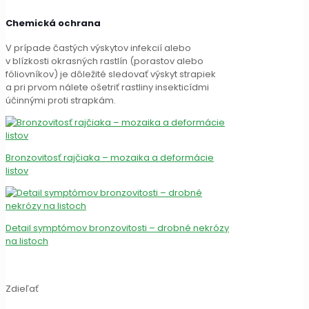
Chemická ochrana
V prípade častých výskytov infekcií alebo
v blízkosti okrasných rastlín (porastov alebo
fóliovníkov) je dôležité sledovať výskyt strapiek
a pri prvom nálete ošetriť rastliny insekticídmi
účinnými proti strapkám.
Bronzovitosť rajčiaka – mozaika a deformácie
listov
Detail symptómov bronzovitosti – drobné nekrózy
na listoch
Zdieľať