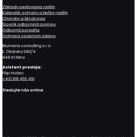
Základy pestovania rastlín
Kalendár ochrany a liečby rastlín
Choroby a škodcovia
Slovník odborných pojmov
Odborná poradňa
Ochrana osobných údajov
Blumeria consulting s.r.o.
Ľ. Okánika 590/4
949 01 Nitra
Asistent predaja:
Filip Hudec
+421 918 455 491
Sledujte nás online