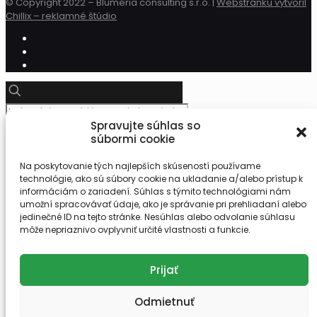
© Copyright 2022 – Blumeria consulting s.r.o. |
Webstránku vytvoril
Chillix – reklamné štúdio
Spravujte súhlas so
súbormi cookie
Na poskytovanie tých najlepších skúseností používame
technológie, ako sú súbory cookie na ukladanie a/alebo prístup k
0918 455 491
informáciám o zariadení. Súhlas s týmito technológiami nám
sanaplant@sanaplant.sk
umožní spracovávať údaje, ako je správanie pri prehliadaní alebo
jedinečné ID na tejto stránke. Nesúhlas alebo odvolanie súhlasu
✕
môže nepriaznivo ovplyvniť určité vlastnosti a funkcie.
Košík
Prijať
Odmietnuť
Your cart is currently empty.