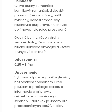
účinnosti:
Citlivé buriny: rumanček
kamilkový, rumanček diskovitý,
parumanček nevoňavý, mrlík
hybridný, pakost smradľavý,
hluchavka purpurová, hluchavka
objímavá, hviezdica prostredná
Odolné buriny: všetky druhy
veroník, fialky, láskavce, ovos
hluchý, lipkavec obyčajný a všetky
druhy trvácich burín
Dávkovanie:
0,25 – 1 l/ha
Upozornenie:
Vybraný prípravok používajte vždy
bezpečným spôsobom. Pred
použitím si prečítajte etiketu a
informácie o prípravku,
rešpektujte varovné vety a
symboly. Prípravok je určený pre
profesionálnych používateľov.