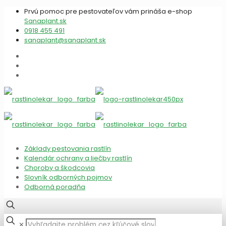
Prvú pomoc pre pestovateľov vám prináša e-shop
Sanaplant.sk
0918 455 491
sanaplant@sanaplant.sk
Základy pestovania rastlín
Kalendár ochrany a liečby rastlín
Choroby a škodcovia
Slovník odborných pojmov
Odborná poradňa
✕