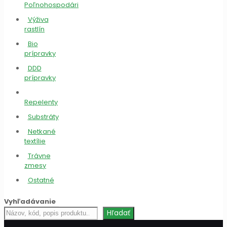
Poľnohospodári
Výživa
rastlín
Bio
prípravky
DDD
prípravky
Repelenty
Substráty
Netkané
textílie
Trávne
zmesy
Ostatné
Vyhľadávanie
Hľadať
Hľadať
produkt