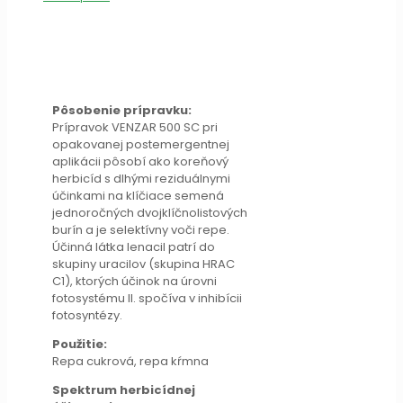
Pôsobenie prípravku:
Prípravok VENZAR 500 SC pri
opakovanej postemergentnej
aplikácii pôsobí ako koreňový
herbicíd s dlhými reziduálnymi
účinkami na klíčiace semená
jednoročných dvojklíčnolistových
burín a je selektívny voči repe.
Účinná látka lenacil patrí do
skupiny uracilov (skupina HRAC
C1), ktorých účinok na úrovni
fotosystému II. spočíva v inhibícii
fotosyntézy.
Použitie:
Repa cukrová, repa kŕmna
Spektrum herbicídnej