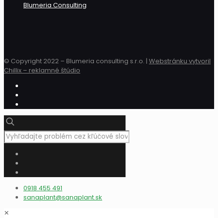
Blumeria Consulting
© Copyright 2022 – Blumeria consulting s.r.o. |
Webstránku vytvoril
Chillix – reklamné štúdio
0918 455 491
sanaplant@sanaplant.sk
✕