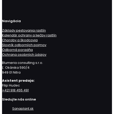
Navigácia
Základy pestovania rastlín
Kalendár ochrany a liečby rastlín
Choroby a škodcovia
Slovník odborných pojmov
Odborná poradňa
Ochrana osobných údajov
Blumeria consulting s.r.o.
Ľ. Okánika 590/4
949 01 Nitra
Asistent predaja:
Filip Hudec
+421 918 455 491
Sledujte nás online
Sanaplant.sk