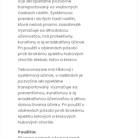
a je akropetálne pozvoľne
transportovaný vo vnútorných
častiach rastlín. Systémovo
preniká i do tých častí rastlín,
ktoré neboli priamo zasiahnuté.
Vyznačuje sa dlhodobou
účinnosťou, má protektívny,
kuratívny a aj eradikatívny účinok.
Pri použití v obilninách pôsobí
proti širokému spektru hubových
chorôb stebiel, listov a klasov.
Tebuconazole má hĺbkový i
systémový účinok, v rastlinách je
pozvoľne akropetálne
transportovaný. Vyznačuje sa
preventívnou, kuratívnou a aj
eradikatívnou účinnosťou a dlhou
dobou trvania účinku. Pri použití v
obilninách pôsobí proti širokému
spektru listových a klasových
hubových chorôb.
Použitie:
Pšenica ozimná, pšenica jarná,