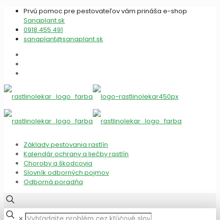
Prvú pomoc pre pestovateľov vám prináša e-shop
Sanaplant.sk
0918 455 491
sanaplant@sanaplant.sk
Základy pestovania rastlín
Kalendár ochrany a liečby rastlín
Choroby a škodcovia
Slovník odborných pojmov
Odborná poradňa
✕