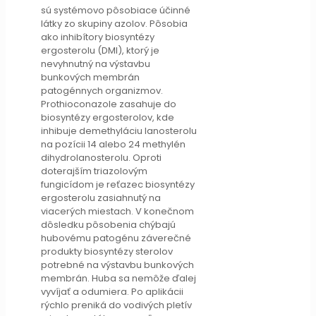
sú systémovo pôsobiace účinné
látky zo skupiny azolov. Pôsobia
ako inhibítory biosyntézy
ergosterolu (DMI), ktorý je
nevyhnutný na výstavbu
bunkových membrán
patogénnych organizmov.
Prothioconazole zasahuje do
biosyntézy ergosterolov, kde
inhibuje demethyláciu lanosterolu
na pozícii 14 alebo 24 methylén
dihydrolanosterolu. Oproti
doterajším triazolovým
fungicídom je reťazec biosyntézy
ergosterolu zasiahnutý na
viacerých miestach. V konečnom
dôsledku pôsobenia chýbajú
hubovému patogénu záverečné
produkty biosyntézy sterolov
potrebné na výstavbu bunkových
membrán. Huba sa nemôže ďalej
vyvíjať a odumiera. Po aplikácii
rýchlo preniká do vodivých pletív