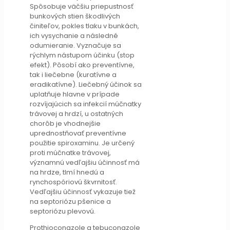
Spôsobuje väčšiu priepustnosť
bunkových stien škodlivých
činiteľov, pokles tlaku v bunkách,
ich vysychanie a následné
odumieranie. Vyznačuje sa
rýchlym nástupom účinku (stop
efekt). Pôsobí ako preventívne,
tak i liečebne (kuratívne a
eradikatívne). Liečebný účinok sa
uplatňuje hlavne v prípade
rozvíjajúcich sa infekcií múčnatky
trávovej a hrdzí, u ostatných
chorôb je vhodnejšie
uprednostňovať preventívne
použitie spiroxaminu. Je určený
proti múčnatke trávovej,
významnú vedľajšiu účinnosť má
na hrdze, tlmí hnedú a
rynchospóriovú škvrnitosť.
Vedľajšiu účinnosť vykazuje tiež
na septoriózu pšenice a
septoriózu plevovú.
Prothioconazole a tebuconazole