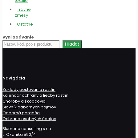
textílie
Trávne
zmesy
Ostatné
Vyhľadávanie
Hľadať
Hľadať
produkt
Navigácia
Základy pestovania rastlín
Kalendár ochrany a liečby rastlín
Choroby a škodcovia
Slovník odborných pojmov
Odborná poradňa
Ochrana osobných údajov
Blumeria consulting s.r.o.
Ľ. Okánika 590/4