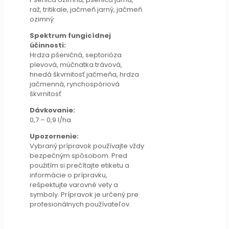
raž, tritikale, jačmeň jarný, jačmeň
ozimný
Spektrum fungicídnej
účinnosti:
Hrdza pšeničná, septorióza
plevová, múčnatka trávová,
hnedá škvrnitosť jačmeňa, hrdza
jačmenná, rynchospóriová
škvrnitosť
Dávkovanie:
0,7 – 0,9 l/ha
Upozornenie:
Vybraný prípravok používajte vždy
bezpečným spôsobom. Pred
použitím si prečítajte etiketu a
informácie o prípravku,
rešpektujte varovné vety a
symboly. Prípravok je určený pre
profesionálnych používateľov.