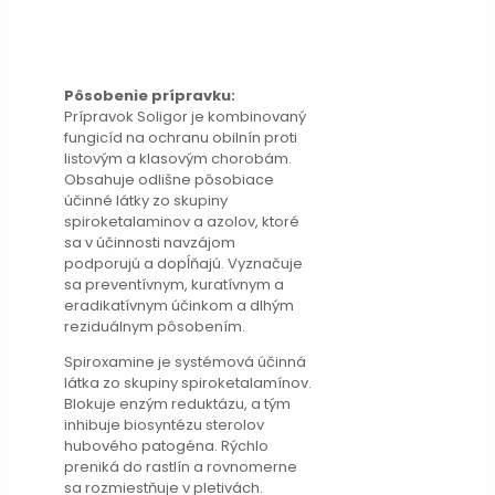
Pôsobenie prípravku:
Prípravok Soligor je kombinovaný
fungicíd na ochranu obilnín proti
listovým a klasovým chorobám.
Obsahuje odlišne pôsobiace
účinné látky zo skupiny
spiroketalaminov a azolov, ktoré
sa v účinnosti navzájom
podporujú a dopĺňajú. Vyznačuje
sa preventívnym, kuratívnym a
eradikatívnym účinkom a dlhým
reziduálnym pôsobením.
Spiroxamine je systémová účinná
látka zo skupiny spiroketalamínov.
Blokuje enzým reduktázu, a tým
inhibuje biosyntézu sterolov
hubového patogéna. Rýchlo
preniká do rastlín a rovnomerne
sa rozmiestňuje v pletivách.