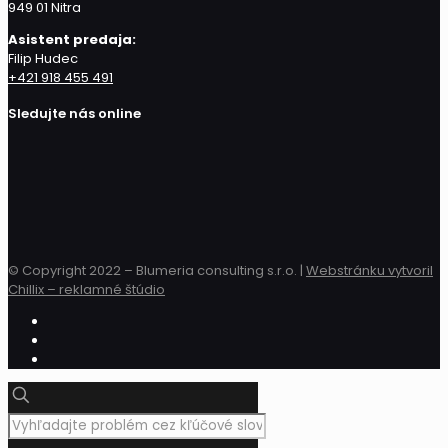
949 01 Nitra
Asistent predaja:
Filip Hudec
+421 918 455 491
Sledujte nás online
© Copyright 2022 – Blumeria consulting s.r.o. |
Webstránku vytvoril
Chillix – reklamné štúdio