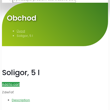
Obchod
Úvod
Soligor, 5 l
Soligor, 5 l
Add to cart
Zdieľať
Description