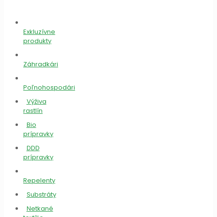
Exkluzívne
produkty
Záhradkári
Poľnohospodári
Výživa
rastlín
Bio
prípravky
DDD
prípravky
Repelenty
Substráty
Netkané