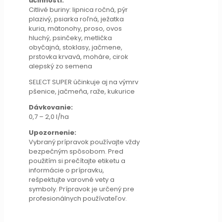
účinnosti:
Citlivé buriny: lipnica ročná, pýr
plazivý, psiarka roľná, ježatka
kuria, mätonohy, proso, ovos
hluchý, psinčeky, metlička
obyčajná, stoklasy, jačmene,
prstovka krvavá, moháre, cirok
alepský zo semena
SELECT SUPER účinkuje aj na výmrv
pšenice, jačmeňa, raže, kukurice
Dávkovanie:
0,7 – 2,0 l/ha
Upozornenie:
Vybraný prípravok používajte vždy
bezpečným spôsobom. Pred
použitím si prečítajte etiketu a
informácie o prípravku,
rešpektujte varovné vety a
symboly. Prípravok je určený pre
profesionálnych používateľov.