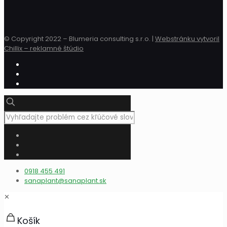
© Copyright 2022 – Blumeria consulting s.r.o. |
Webstránku vytvoril
Chillix – reklamné štúdio
0918 455 491
sanaplant@sanaplant.sk
✕
Košík