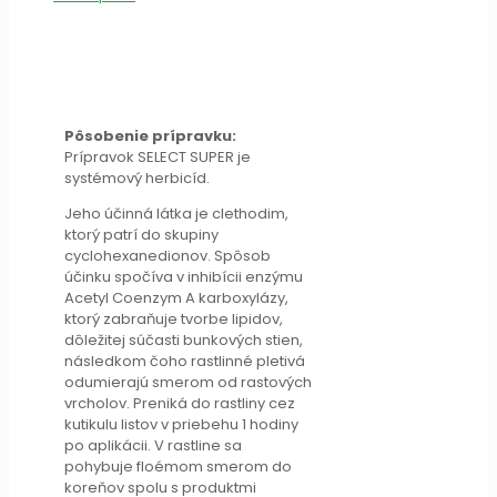
Pôsobenie prípravku:
Prípravok SELECT SUPER je
systémový herbicíd.
Jeho účinná látka je clethodim,
ktorý patrí do skupiny
cyclohexanedionov. Spôsob
účinku spočíva v inhibícii enzýmu
Acetyl Coenzym A karboxylázy,
ktorý zabraňuje tvorbe lipidov,
dôležitej súčasti bunkových stien,
následkom čoho rastlinné pletivá
odumierajú smerom od rastových
vrcholov. Preniká do rastliny cez
kutikulu listov v priebehu 1 hodiny
po aplikácii. V rastline sa
pohybuje floémom smerom do
koreňov spolu s produktmi