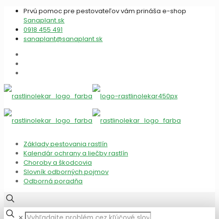
Prvú pomoc pre pestovateľov vám prináša e-shop
Sanaplant.sk
0918 455 491
sanaplant@sanaplant.sk
Základy pestovania rastlín
Kalendár ochrany a liečby rastlín
Choroby a škodcovia
Slovník odborných pojmov
Odborná poradňa
✕