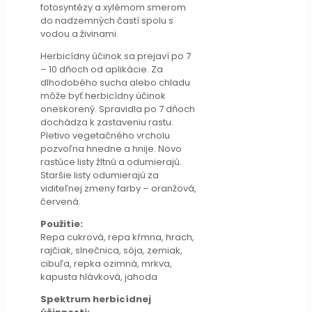
fotosyntézy a xylémom smerom
do nadzemných častí spolu s
vodou a živinami.
Herbicídny účinok sa prejaví po 7
– 10 dňoch od aplikácie. Za
dlhodobého sucha alebo chladu
môže byť herbicídny účinok
oneskorený. Spravidla po 7 dňoch
dochádza k zastaveniu rastu.
Pletivo vegetačného vrcholu
pozvoľna hnedne a hnije. Novo
rastúce listy žltnú a odumierajú.
Staršie listy odumierajú za
viditeľnej zmeny farby – oranžová,
červená.
Použitie:
Repa cukrová, repa kŕmna, hrach,
rajčiak, slnečnica, sója, zemiak,
cibuľa, repka ozimná, mrkva,
kapusta hlávková, jahoda
Spektrum herbicídnej