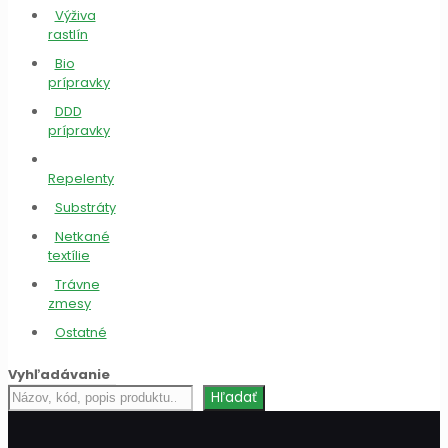
Výživa
rastlín
Bio
prípravky
DDD
prípravky
Repelenty
Substráty
Netkané
textílie
Trávne
zmesy
Ostatné
Vyhľadávanie
Hľadať
Hľadať
produkt