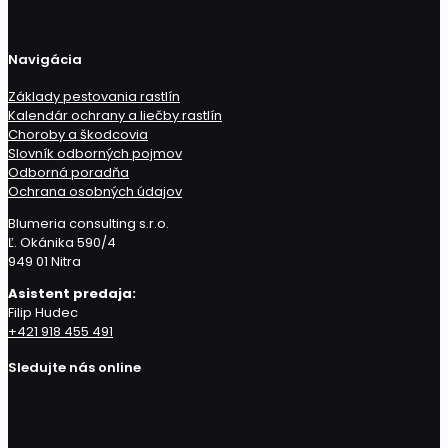
Navigácia
Základy pestovania rastlín
Kalendár ochrany a liečby rastlín
Choroby a škodcovia
Slovník odborných pojmov
Odborná poradňa
Ochrana osobných údajov
Blumeria consulting s.r.o.
Ľ. Okánika 590/4
949 01 Nitra
Asistent predaja:
Filip Hudec
+421 918 455 491
Sledujte nás online