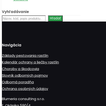
Vyhľadávanie
Hľadať
Hľadať
produkt
Navigácia
Základy pestovania rastlín
Kalendár ochrany a liečby rastlín
Choroby a škodcovia
Slovník odborných pojmov
Odborná poradňa
Ochrana osobných údajov
Blumeria consulting s.r.o.
Ľ. Okánika 590/4