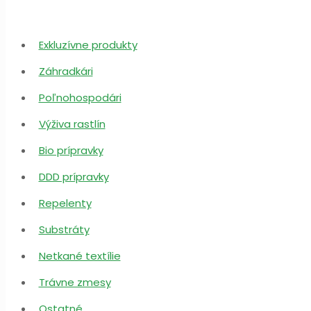
Exkluzívne produkty
Záhradkári
Poľnohospodári
Výživa rastlín
Bio prípravky
DDD prípravky
Repelenty
Substráty
Netkané textílie
Trávne zmesy
Ostatné