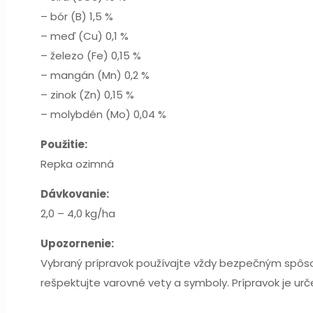
– bór (B) 1,5 %
– meď (Cu) 0,1 %
– železo (Fe) 0,15 %
– mangán (Mn) 0,2 %
– zinok (Zn) 0,15 %
– molybdén (Mo) 0,04 %
Použitie:
Repka ozimná
Dávkovanie:
2,0 – 4,0 kg/ha
Upozornenie:
Vybraný prípravok používajte vždy bezpečným spôsobo
rešpektujte varovné vety a symboly. Prípravok je ur