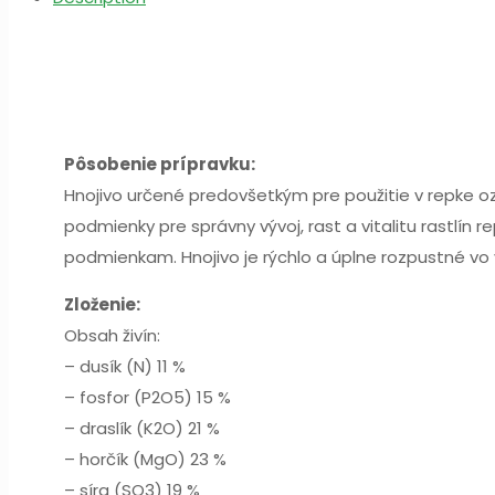
Pôsobenie prípravku:
Hnojivo určené predovšetkým pre použitie v repke oz
podmienky pre správny vývoj, rast a vitalitu rastlín
podmienkam. Hnojivo je rýchlo a úplne rozpustné vo
Zloženie:
Obsah živín:
– dusík (N) 11 %
– fosfor (P2O5) 15 %
– draslík (K2O) 21 %
– horčík (MgO) 23 %
– síra (SO3) 19 %