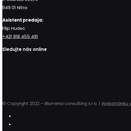
949 01 Nitra
Asistent predaja:
Filip Hudec
+421 918 455 491
Sledujte nás online
© Copyright 2022 – Blumeria consulting s.r.o. |
Webstránku vy