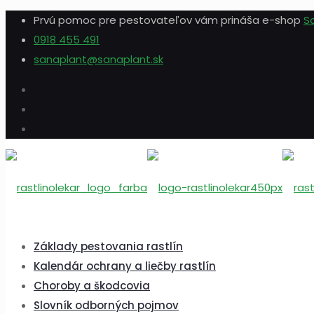
Prvú pomoc pre pestovateľov vám prináša e-shop
S
0918 455 491
sanaplant@sanaplant.sk
Základy pestovania rastlín
Kalendár ochrany a liečby rastlín
Choroby a škodcovia
Slovník odborných pojmov