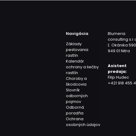
Navigácia
Blumeria
consulting s.r.
Základy
Ľ. Okánika 59
pestovania
949 01 Nitra
rastlín
Kalendár
Asistent
ochrany a liečby
predaja:
rastlín
Filip Hudec
Choroby a
+421 918 455 4
škodcovia
Slovník
odborných
pojmov
Odborná
poradňa
Ochrana
osobných údajov