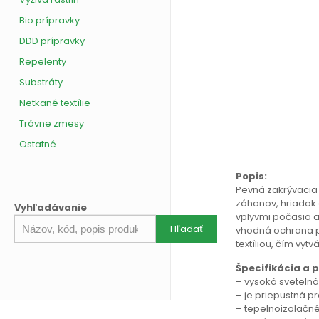
Bio prípravky
DDD prípravky
Repelenty
Substráty
Netkané textílie
Trávne zmesy
Ostatné
Popis:
Pevná zakrývacia n
záhonov, hriadok a
Vyhľadávanie
vplyvmi počasia ak
Hľadať
Hľadať
vhodná ochrana p
produkt
textíliou, čím vyt
Špecifikácia a p
– vysoká svetelná
– je priepustná p
– tepelnoizolačné