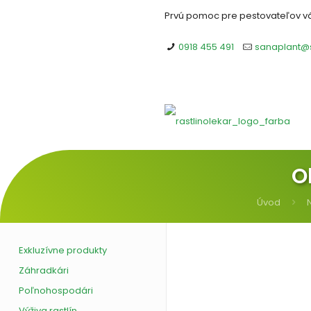
Prvú pomoc pre pestovateľov 
0918 455 491
sanaplant@
O
Úvod
Exkluzívne produkty
Záhradkári
Poľnohospodári
Výživa rastlín