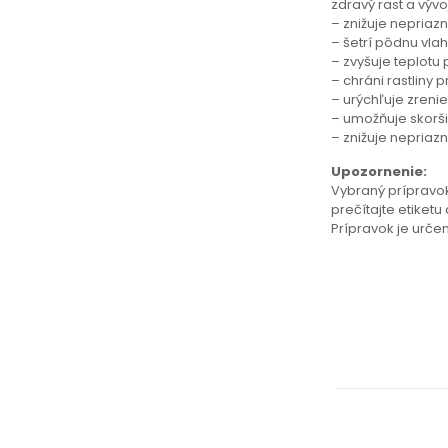
zdravý rast a vývoj
– znižuje nepriaz
– šetrí pôdnu vla
– zvyšuje teplotu
– chráni rastliny
– urýchľuje zrenie 
– umožňuje skorš
– znižuje nepriaz
Upozornenie:
Vybraný prípravo
prečítajte etiketu
Prípravok je urče