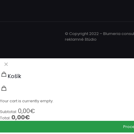
© Copyright 2022 – Blumeria consulti
reklamné štúdio
✕
Košík
Your cart is currently empty.
0,00
€
Subtotal:
0,00
€
Total:
Proce