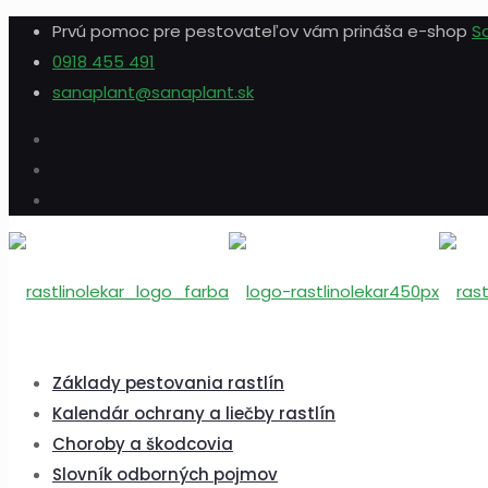
Prvú pomoc pre pestovateľov vám prináša e-shop
S
0918 455 491
sanaplant@sanaplant.sk
Základy pestovania rastlín
Kalendár ochrany a liečby rastlín
Choroby a škodcovia
Slovník odborných pojmov