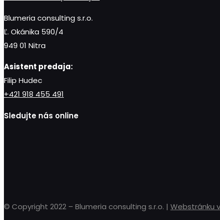
Blumeria consulting s.r.o.
Ľ. Okánika 590/4
949 01 Nitra
Asistent predaja:
Filip Hudec
+421 918 455 491
Sledujte nás online
© Copyright 2022 – Blumeria consulting s.r.o. |
Webstránku vy