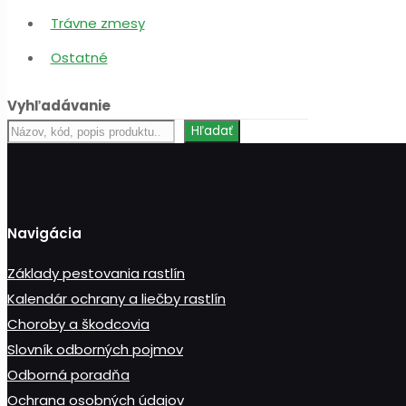
Trávne zmesy
Ostatné
Vyhľadávanie
Hľadať
Hľadať
produkt
Navigácia
Základy pestovania rastlín
Kalendár ochrany a liečby rastlín
Choroby a škodcovia
Slovník odborných pojmov
Odborná poradňa
Ochrana osobných údajov