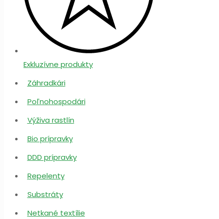
Exkluzívne produkty
Záhradkári
Poľnohospodári
Výživa rastlín
Bio prípravky
DDD prípravky
Repelenty
Substráty
Netkané textílie