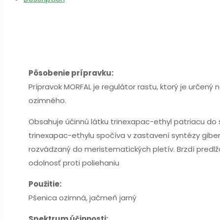
Pôsobenie prípravku:
Prípravok MORFAL je regulátor rastu, ktorý je určený
ozimného.
Obsahuje účinnú látku trinexapac-ethyl patriacu do
trinexapac-ethylu spočíva v zastavení syntézy gibere
rozvádzaný do meristematických pletív. Brzdí predlžo
odolnosť proti poliehaniu
Použitie:
Pšenica ozimná, jačmeň jarný
Spektrum účinnosti: