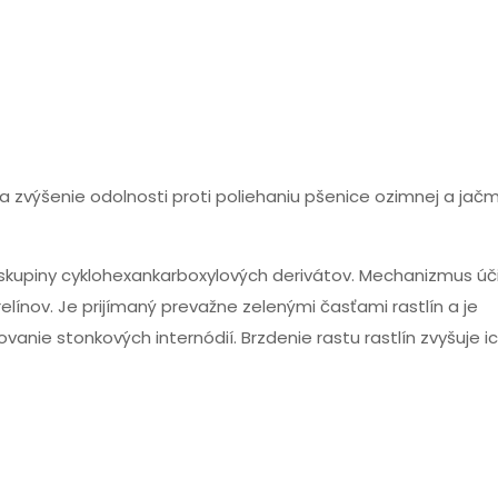
 na zvýšenie odolnosti proti poliehaniu pšenice ozimnej a ja
 skupiny cyklohexankarboxylových derivátov. Mechanizmus úč
línov. Je prijímaný prevažne zelenými časťami rastlín a je
vanie stonkových internódií. Brzdenie rastu rastlín zvyšuje i