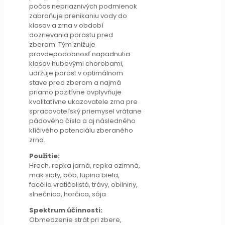
počas nepriaznivých podmienok
zabraňuje prenikaniu vody do
klasov a zrna v období
dozrievania porastu pred
zberom. Tým znižuje
pravdepodobnosť napadnutia
klasov hubovými chorobami,
udržuje porast v optimálnom
stave pred zberom a najmä
priamo pozitívne ovplyvňuje
kvalitatívne ukazovatele zrna pre
spracovateľský priemysel vrátane
pádového čísla a aj následného
klíčivého potenciálu zberaného
zrna.
Použitie:
Hrach, repka jarná, repka ozimná,
mak siaty, bôb, lupina biela,
facélia vratičolistá, trávy, obilniny,
slnečnica, horčica, sója
Spektrum účinnosti:
Obmedzenie strát pri zbere,