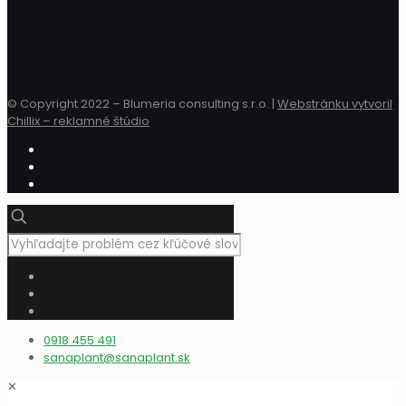
© Copyright 2022 – Blumeria consulting s.r.o. |
Webstránku vytvoril
Chillix – reklamné štúdio
0918 455 491
sanaplant@sanaplant.sk
✕