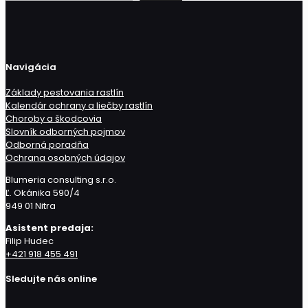
produkt
Navigácia
Základy pestovania rastlín
Kalendár ochrany a liečby rastlín
Choroby a škodcovia
Slovník odborných pojmov
Odborná poradňa
Ochrana osobných údajov
Blumeria consulting s.r.o.
Ľ. Okánika 590/4
949 01 Nitra
Asistent predaja:
Filip Hudec
+421 918 455 491
Sledujte nás online