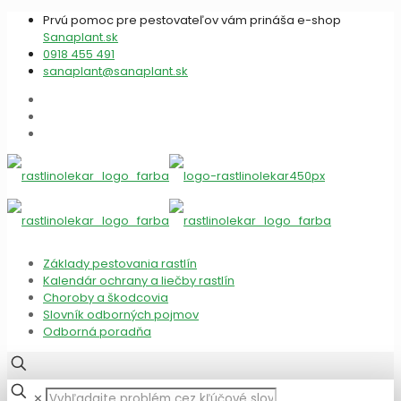
Prvú pomoc pre pestovateľov vám prináša e-shop
Sanaplant.sk
0918 455 491
sanaplant@sanaplant.sk
Základy pestovania rastlín
Kalendár ochrany a liečby rastlín
Choroby a škodcovia
Slovník odborných pojmov
Odborná poradňa
✕