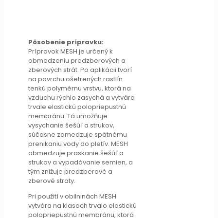
Pôsobenie prípravku:
Prípravok MESH je určený k
obmedzeniu predzberových a
zberových strát. Po aplikácii tvorí
na povrchu ošetrených rastlín
tenkú polymérnu vrstvu, ktorá na
vzduchu rýchlo zasychá a vytvára
trvale elastickú polopriepustnú
membránu. Tá umožňuje
vysychanie šešúľ a strukov,
súčasne zamedzuje spätnému
prenikaniu vody do pletív. MESH
obmedzuje praskanie šešúľ a
strukov a vypadávanie semien, a
tým znižuje predzberové a
zberové straty.
Pri použití v obilninách MESH
vytvára na klasoch trvalo elastickú
polopriepustnú membránu, ktorá