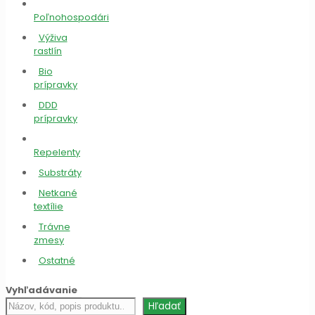
Poľnohospodári
Výživa
rastlín
Bio
prípravky
DDD
prípravky
Repelenty
Substráty
Netkané
textílie
Trávne
zmesy
Ostatné
Vyhľadávanie
Hľadať
Hľadať