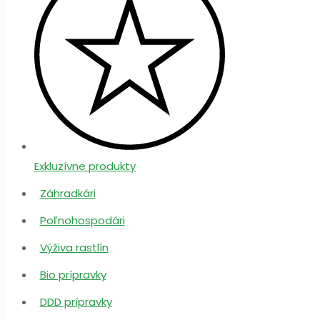
Exkluzívne produkty
Záhradkári
Poľnohospodári
Výživa rastlín
Bio prípravky
DDD prípravky