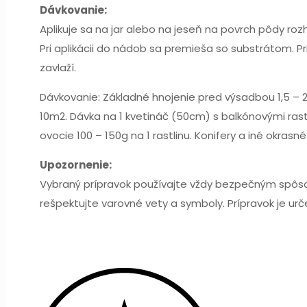
Dávkovanie:
Aplikuje sa na jar alebo na jeseň na povrch pôdy r
Pri aplikácii do nádob sa premieša so substrátom. Pr
zavlaží.
Dávkovanie: Základné hnojenie pred výsadbou 1,5 – 2
10m2. Dávka na 1 kvetináč (50cm) s balkónovými rastli
ovocie 100 – 150g na 1 rastlinu. Konifery a iné okrasn
Upozornenie:
Vybraný prípravok používajte vždy bezpečným spôsobo
rešpektujte varovné vety a symboly. Prípravok je ur