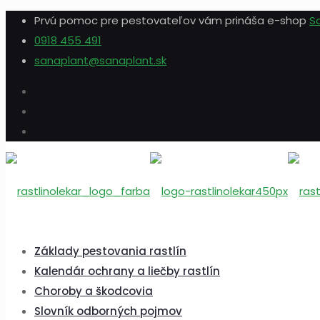
Prvú pomoc pre pestovateľov vám prináša e-shop
S
0918 455 491
sanaplant@sanaplant.sk
Základy pestovania rastlín
Kalendár ochrany a liečby rastlín
Choroby a škodcovia
Slovník odborných pojmov