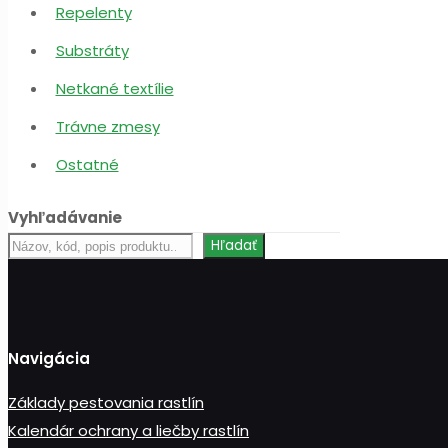
Repelenty
Substráty
Netkané textílie
Trávne zmesy
Ostatné
Vyhľadávanie
Hľadať
Hľadať
produkt
Navigácia
Základy pestovania rastlín
Kalendár ochrany a liečby rastlín