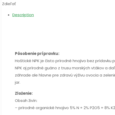
Zdieľať
Description
Pôsobenie prípravku:
Hoštické NPK je čisto prírodné hnojivo bez prídavku
NPK aj prírodné guáno z trusu morských vtákov a daľš
záhrade ale hlavne pre zdravú výživu ovocia a zelen
jar.
Zloženie:
Obsah živín:
– prírodné organické hnojivo 5% N + 2% P2O5 + 8% K