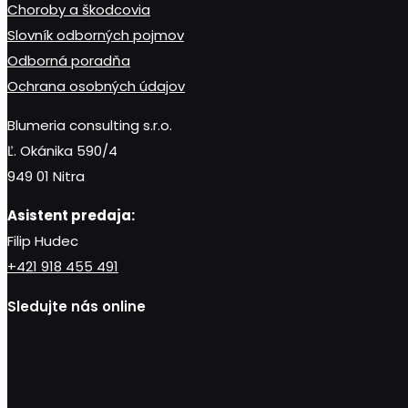
Choroby a škodcovia
Slovník odborných pojmov
Odborná poradňa
Ochrana osobných údajov
Blumeria consulting s.r.o.
Ľ. Okánika 590/4
949 01 Nitra
Asistent predaja:
Filip Hudec
+421 918 455 491
Sledujte nás online