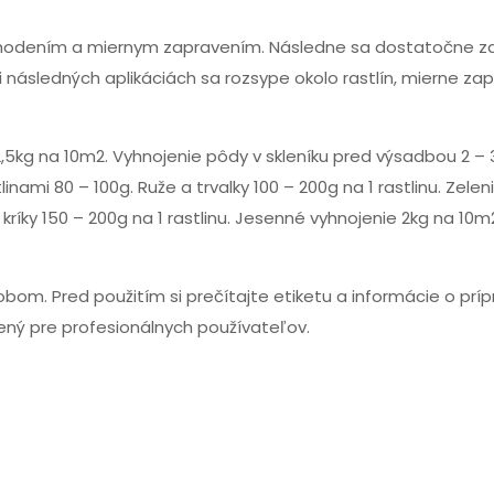
ozhodením a miernym zapravením. Následne sa dostatočne za
i následných aplikáciách sa rozsype okolo rastlín, mierne zap
,5kg na 10m2. Vyhnojenie pôdy v skleníku pred výsadbou 2 – 
nami 80 – 100g. Ruže a trvalky 100 – 200g na 1 rastlinu. Zelen
é kríky 150 – 200g na 1 rastlinu. Jesenné vyhnojenie 2kg na 10m
m. Pred použitím si prečítajte etiketu a informácie o príp
čený pre profesionálnych používateľov.