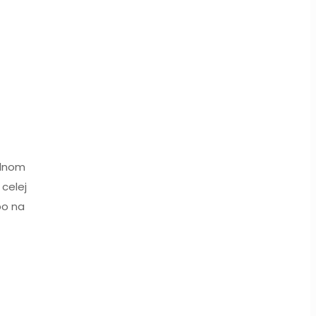
adnom
 celej
bo na