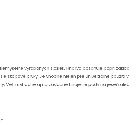
 priemyselne vyrábaných zložiek. Hnojivo obsahuje popri zákl
ie stopové prvky. Je vhodné nielen pre univerzálne použití v
iny. Veľmi vhodné aj na základné hnojenie pôdy na jeseň ale
2O