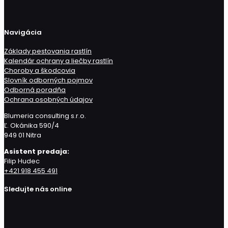
Navigácia
Základy pestovania rastlín
Kalendár ochrany a liečby rastlín
Choroby a škodcovia
Slovník odborných pojmov
Odborná poradňa
Ochrana osobných údajov
Blumeria consulting s.r.o.
Ľ. Okánika 590/4
949 01 Nitra
Asistent predaja:
Filip Hudec
+421 918 455 491
Sledujte nás online