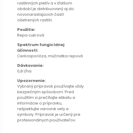
rastlinných pletív a v ďalšom
období je distribuovaný aj do
novonarastajúcich častí
ošetrených rastlín.
Použitie:
Repa cukrová
Spektrum fungicídnej
účinnosti:
Cerkosporióza, múčnatka repová
Dávkovanie:
0,8 l/ha
Upozornenie:
Vybraný prípravok používajte vždy
bezpečným spôsobom. Pred
použitím si prečítajte etiketu a
informácie o prípravku,
rešpektujte varovné vety a
symboly. Prípravok je určený pre
profesionálnych používateľov.