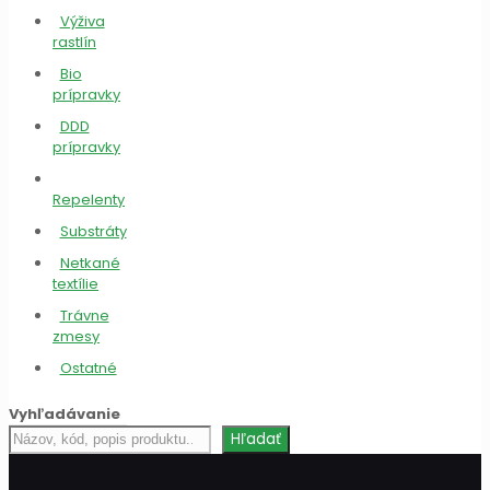
Výživa
rastlín
Bio
prípravky
DDD
prípravky
Repelenty
Substráty
Netkané
textílie
Trávne
zmesy
Ostatné
Vyhľadávanie
Hľadať
Hľadať
produkt