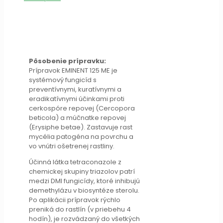
Pôsobenie prípravku:
Prípravok EMINENT 125 ME je
systémový fungicíd s
preventívnymi, kuratívnymi a
eradikatívnymi účinkami proti
cerkospóre repovej (Cercopora
beticola) a múčnatke repovej
(Erysiphe betae). Zastavuje rast
mycélia patogéna na povrchu a
vo vnútri ošetrenej rastliny.
Účinná látka tetraconazole z
chemickej skupiny triazolov patrí
medzi DMI fungicídy, ktoré inhibujú
demethylázu v biosyntéze sterolu.
Po aplikácii prípravok rýchlo
preniká do rastlín (v priebehu 4
hodín), je rozvádzaný do všetkých