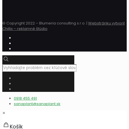
© Copyright 2022 – Blumeria consulting s.r.o. |
Webstránku vytvoril
Chillix – reklamné štúdio
0918 455 491
sanaplant@sanaplant.sk
✕
Košík