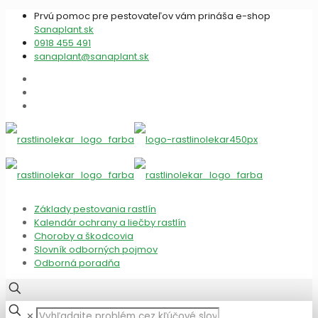
Prvú pomoc pre pestovateľov vám prináša e-shop
Sanaplant.sk
0918 455 491
sanaplant@sanaplant.sk
Základy pestovania rastlín
Kalendár ochrany a liečby rastlín
Choroby a škodcovia
Slovník odborných pojmov
Odborná poradňa
✕