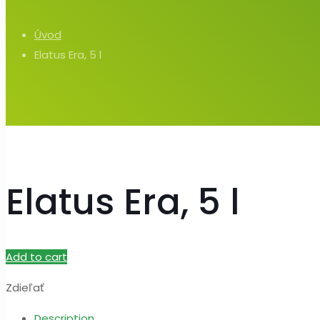
Úvod
Elatus Era, 5 l
Elatus Era, 5 l
Add to cart
Zdieľať
Description