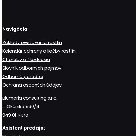
produkt
Navigácia
Základy pestovania rastlín
Kalendár ochrany a liečby rastlín
Choroby a škodcovia
Slovník odborných pojmov
Odborná poradňa
Ochrana osobných údajov
Blumeria consulting s.r.o.
Ľ. Okánika 590/4
949 01 Nitra
Asistent predaja: