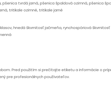
á, pšenica tvrdá jarná, pšenica špaldová ozimná, pšenica šp
ná, tritikale ozimné, tritikale jarné
 klasov, hnedá škvrnitosť jačmeňa, rynchospóriová škvrnitosť
čmenná
m. Pred použitím si prečítajte etiketu a informácie o príp
čený pre profesionálnych používateľov.