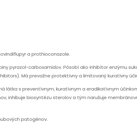
ovindiflupyr a prothioconazole.
upiny pyrazol-carboxamidov. Pôsobí ako inhibítor enzýmu suk
itors). Má prevažne protektívny a limitovaný kuratívny úči
ná látka s preventívnym, kuratívnym a eradikatívnym účinko
mov, inhibuje biosyntézu sterolov a tým narušuje membránov
 hubových patogénov.