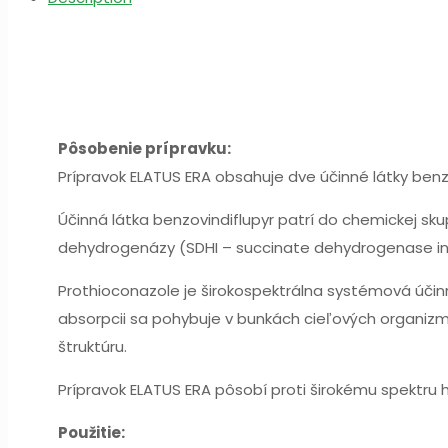
Pôsobenie prípravku:
Prípravok ELATUS ERA obsahuje dve účinné látky benz
Účinná látka benzovindiflupyr patrí do chemickej sk
dehydrogenázy (SDHI – succinate dehydrogenase inhib
Prothioconazole je širokospektrálna systémová účin
absorpcii sa pohybuje v bunkách cieľových organiz
štruktúru.
Prípravok ELATUS ERA pôsobí proti širokému spektru
Použitie: