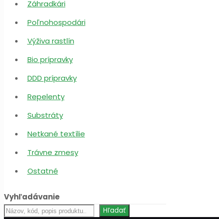
Záhradkári
Poľnohospodári
Výživa rastlín
Bio prípravky
DDD prípravky
Repelenty
Substráty
Netkané textílie
Trávne zmesy
Ostatné
Vyhľadávanie
Hľadať
Hľadať