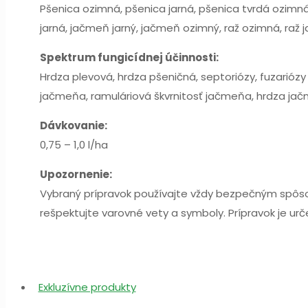
Pšenica ozimná, pšenica jarná, pšenica tvrdá ozimn
jarná, jačmeň jarný, jačmeň ozimný, raž ozimná, raž jar
Spektrum fungicídnej účinnosti:
Hrdza plevová, hrdza pšeničná, septoriózy, fuzariózy
jačmeňa, ramuláriová škvrnitosť jačmeňa, hrdza ja
Dávkovanie:
0,75 – 1,0 l/ha
Upozornenie:
Vybraný prípravok používajte vždy bezpečným spôsobo
rešpektujte varovné vety a symboly. Prípravok je ur
Exkluzívne produkty