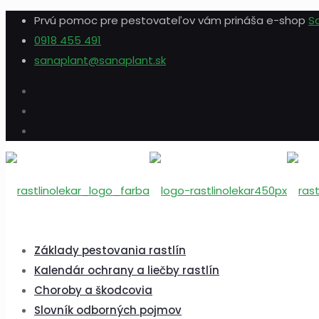
Prvú pomoc pre pestovateľov vám prináša e-shop
S
0918 455 491
sanaplant@sanaplant.sk
Základy pestovania rastlín
Kalendár ochrany a liečby rastlín
Choroby a škodcovia
Slovník odborných pojmov