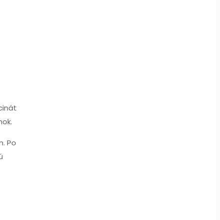
cinát
nok.
m. Po
ú