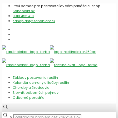
Prvú pomoc pre pestovateľov vám prináša e-shop
Sanaplant.sk
0918 455 491
sanaplant@sanaplant.sk
Základy pestovania rastlín
Kalendár ochrany a liečby rastlín
Choroby a škodcovia
Slovník odborných pojmov
Odborná poradňa
✕