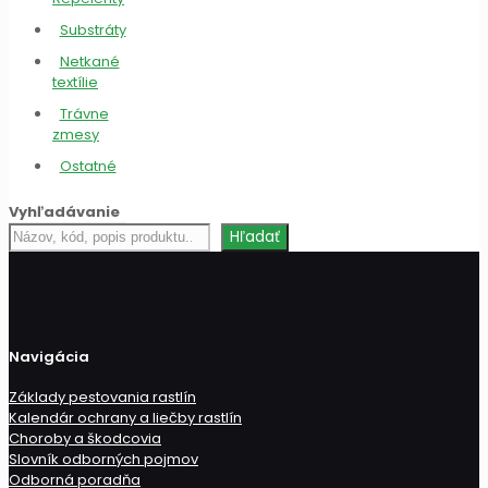
Substráty
Netkané
textílie
Trávne
zmesy
Ostatné
Vyhľadávanie
Hľadať
Hľadať
produkt
Navigácia
Základy pestovania rastlín
Kalendár ochrany a liečby rastlín
Choroby a škodcovia
Slovník odborných pojmov
Odborná poradňa