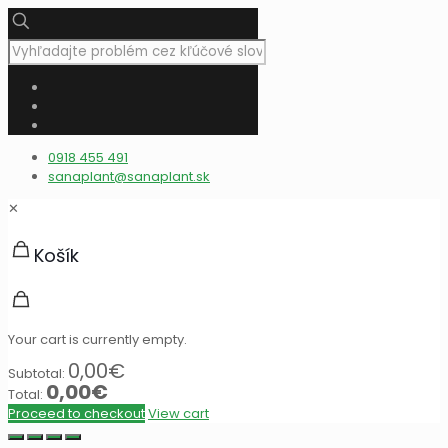
0918 455 491
sanaplant@sanaplant.sk
✕
Košík
Your cart is currently empty.
0,00
€
Subtotal:
0,00
€
Total:
Proceed to checkout
View cart