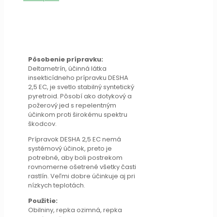
Pôsobenie prípravku:
Deltametrín, účinná látka
insekticídneho prípravku DESHA
2,5 EC, je svetlo stabilný syntetický
pyretroid. Pôsobí ako dotykový a
požerový jed s repelentným
účinkom proti širokému spektru
škodcov.
Prípravok DESHA 2,5 EC nemá
systémový účinok, preto je
potrebné, aby boli postrekom
rovnomerne ošetrené všetky časti
rastlín. Veľmi dobre účinkuje aj pri
nízkych teplotách.
Použitie:
Obilniny, repka ozimná, repka