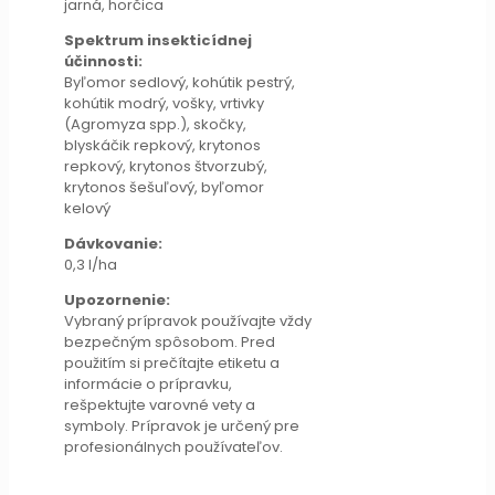
jarná, horčica
Spektrum insekticídnej
účinnosti:
Byľomor sedlový, kohútik pestrý,
kohútik modrý, vošky, vrtivky
(Agromyza spp.), skočky,
blyskáčik repkový, krytonos
repkový, krytonos štvorzubý,
krytonos šešuľový, byľomor
kelový
Dávkovanie:
0,3 l/ha
Upozornenie:
Vybraný prípravok používajte vždy
bezpečným spôsobom. Pred
použitím si prečítajte etiketu a
informácie o prípravku,
rešpektujte varovné vety a
symboly. Prípravok je určený pre
profesionálnych používateľov.