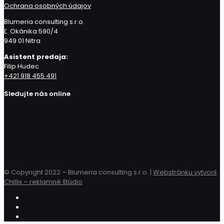
Ochrana osobných údajov
Blumeria consulting s.r.o.
Ľ. Okánika 590/4
949 01 Nitra
Asistent predaja:
Filip Hudec
+421 918 455 491
Sledujte nás online
© Copyright 2022 – Blumeria consulting s.r.o. |
Webstránku vytvoril
Chillix – reklamné štúdio