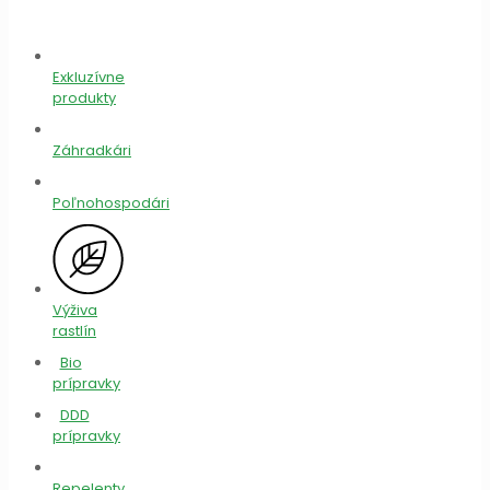
Exkluzívne
produkty
Záhradkári
Poľnohospodári
Výživa
rastlín
Bio
prípravky
DDD
prípravky
Repelenty