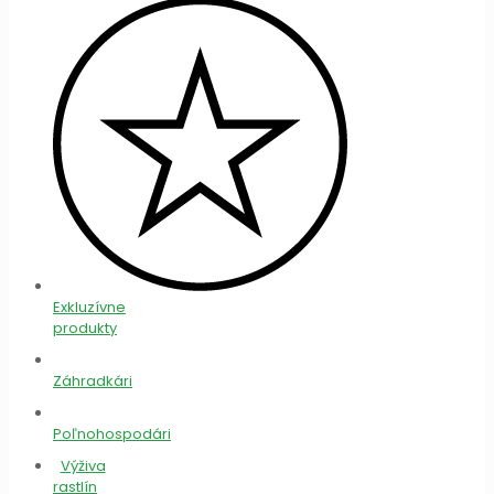
Exkluzívne
produkty
Záhradkári
Poľnohospodári
Výživa
rastlín