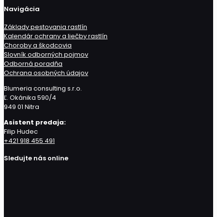
Navigácia
Základy pestovania rastlín
Kalendár ochrany a liečby rastlín
Choroby a škodcovia
Slovník odborných pojmov
Odborná poradňa
Ochrana osobných údajov
Blumeria consulting s.r.o.
Ľ. Okánika 590/4
949 01 Nitra
Asistent predaja:
Filip Hudec
+421 918 455 491
Sledujte nás online