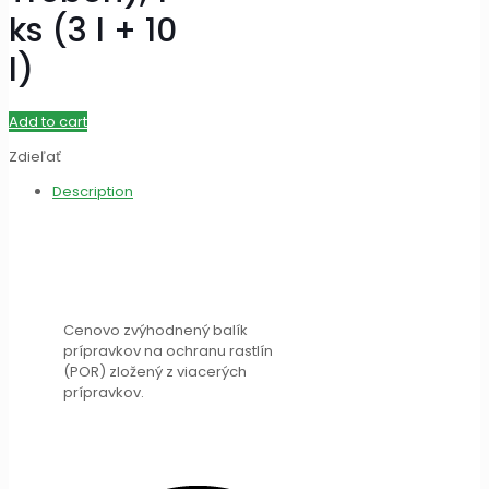
ks (3 l + 10
l)
Add to cart
Zdieľať
Description
Cenovo zvýhodnený balík
prípravkov na ochranu rastlín
(POR) zložený z viacerých
prípravkov.