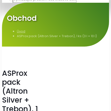
Obchod
Úvod
ASProx pack (Altron Silver + Trebon), 1 ks (3 l + 10 l)
ASProx
pack
(Altron
Silver +
Trebon), 1