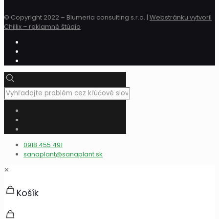
© Copyright 2022 – Blumeria consulting s.r.o. |
Webstránku vytvoril
Chillix – reklamné štúdio
0918 455 491
sanaplant@sanaplant.sk
✕
Košík