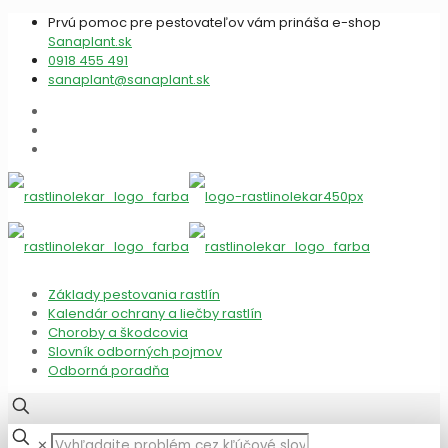
Prvú pomoc pre pestovateľov vám prináša e-shop
Sanaplant.sk
0918 455 491
sanaplant@sanaplant.sk
Základy pestovania rastlín
Kalendár ochrany a liečby rastlín
Choroby a škodcovia
Slovník odborných pojmov
Odborná poradňa
✕