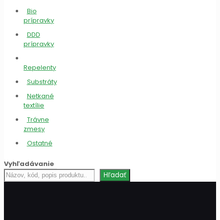
Bio
prípravky
DDD
prípravky
Repelenty
Substráty
Netkané
textílie
Trávne
zmesy
Ostatné
Vyhľadávanie
Hľadať
Hľadať
produkt