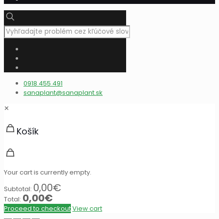
0918 455 491
sanaplant@sanaplant.sk
✕
Košík
Your cart is currently empty.
0,00
€
Subtotal:
0,00
€
Total:
Proceed to checkout
View cart