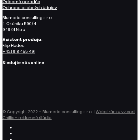
Odborná poradňa
Ochrana osobných údajov
Blumeria consulting s.r.o.
Ľ. Okánika 590/4
949 01 Nitra
Asistent predaja:
Filip Hudec
+421 918 455 491
Sledujte nás online
© Copyright 2022 – Blumeria consulting s.r.o. |
Webstránku vytvoril
Chillix – reklamné štúdio