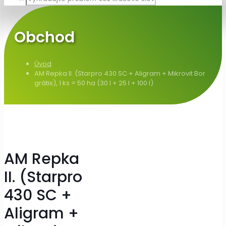
Obchod
Úvod
AM Repka II. (Starpro 430 SC + Aligram + Mikrovit Bor
grátis), 1 ks = 50 ha (30 l + 25 l + 100 l)
AM Repka
II. (Starpro
430 SC +
Aligram +