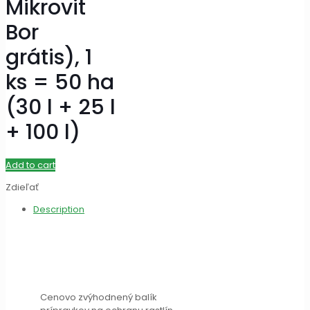
Mikrovit
Bor
grátis), 1
ks = 50 ha
(30 l + 25 l
+ 100 l)
Add to cart
Zdieľať
Description
Cenovo zvýhodnený balík