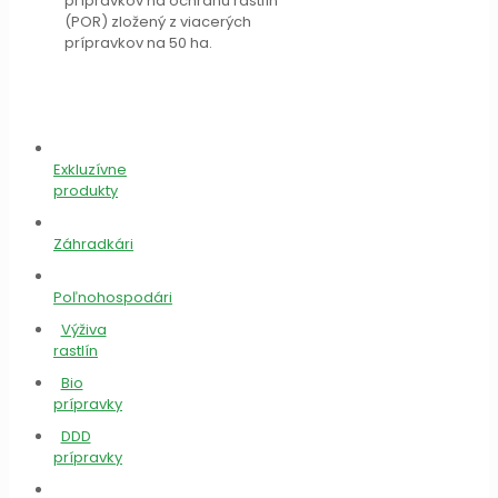
prípravkov na ochranu rastlín
(POR) zložený z viacerých
prípravkov na 50 ha.
Exkluzívne
produkty
Záhradkári
Poľnohospodári
Výživa
rastlín
Bio
prípravky
DDD
prípravky