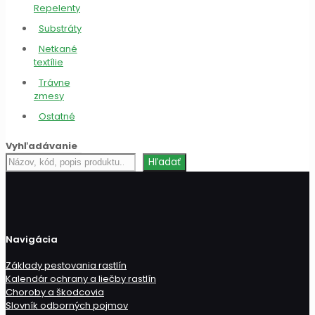
Repelenty
Substráty
Netkané
textílie
Trávne
zmesy
Ostatné
Vyhľadávanie
Hľadať
Hľadať
produkt
Navigácia
Základy pestovania rastlín
Kalendár ochrany a liečby rastlín
Choroby a škodcovia
Slovník odborných pojmov