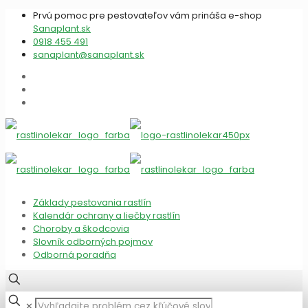
Prvú pomoc pre pestovateľov vám prináša e-shop
Sanaplant.sk
0918 455 491
sanaplant@sanaplant.sk
Základy pestovania rastlín
Kalendár ochrany a liečby rastlín
Choroby a škodcovia
Slovník odborných pojmov
Odborná poradňa
✕