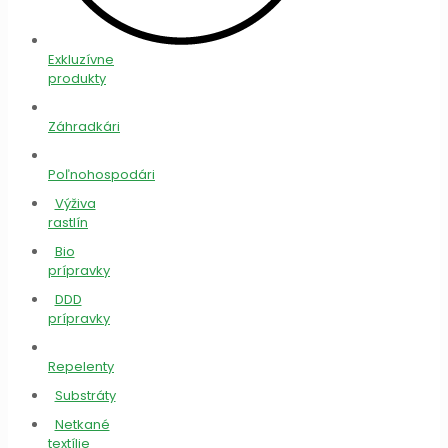
Exkluzívne
produkty
Záhradkári
Poľnohospodári
Výživa
rastlín
Bio
prípravky
DDD
prípravky
Repelenty
Substráty
Netkané
textílie