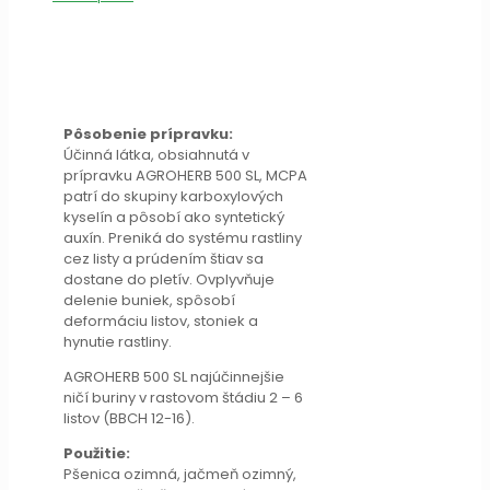
Pôsobenie prípravku:
Účinná látka, obsiahnutá v
prípravku AGROHERB 500 SL, MCPA
patrí do skupiny karboxylových
kyselín a pôsobí ako syntetický
auxín. Preniká do systému rastliny
cez listy a prúdením štiav sa
dostane do pletív. Ovplyvňuje
delenie buniek, spôsobí
deformáciu listov, stoniek a
hynutie rastliny.
AGROHERB 500 SL najúčinnejšie
ničí buriny v rastovom štádiu 2 – 6
listov (BBCH 12-16).
Použitie:
Pšenica ozimná, jačmeň ozimný,