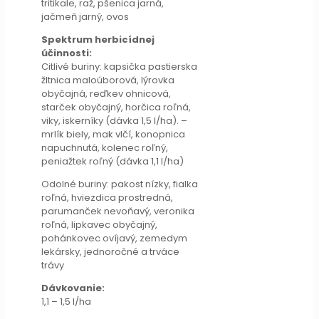
tritikale, raž, pšenica jarná,
jačmeň jarný, ovos
Spektrum herbicídnej
účinnosti:
Citlivé buriny: kapsička pastierska
žltnica maloúborová, lýrovka
obyčajná, reďkev ohnicová,
starček obyčajný, horčica roľná,
viky, iskerníky (dávka 1,5 l/ha). –
mrlík biely, mak vlčí, konopnica
napuchnutá, kolenec roľný,
peniažtek roľný (dávka 1,1 l/ha)
Odolné buriny: pakost nízky, fialka
roľná, hviezdica prostredná,
parumanček nevoňavý, veronika
roľná, lipkavec obyčajný,
pohánkovec ovíjavý, zemedym
lekársky, jednoročné a trváce
trávy
Dávkovanie:
1,1 – 1,5 l/ha