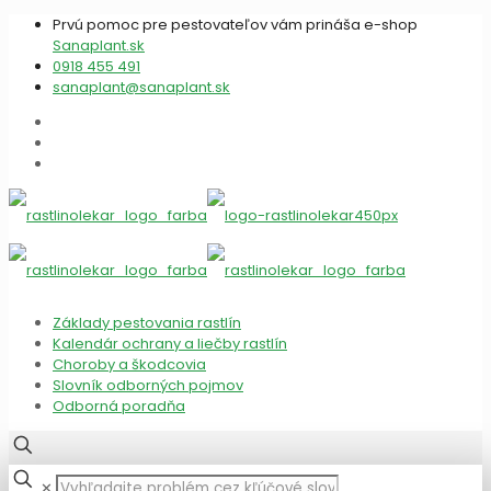
Prvú pomoc pre pestovateľov vám prináša e-shop
Sanaplant.sk
0918 455 491
sanaplant@sanaplant.sk
Základy pestovania rastlín
Kalendár ochrany a liečby rastlín
Choroby a škodcovia
Slovník odborných pojmov
Odborná poradňa
✕