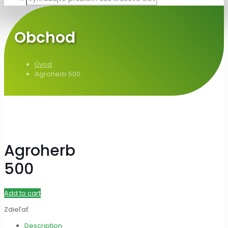
Obchod
Úvod
Agroherb 500
Agroherb
500
Add to cart
Zdieľať
Description