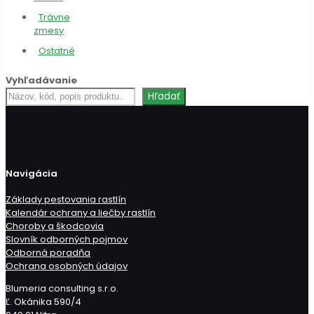
Trávne
zmesy
Ostatné
Vyhľadávanie
Hľadať
Hľadať
produkt
Navigácia
Základy pestovania rastlín
Kalendár ochrany a liečby rastlín
Choroby a škodcovia
Slovník odborných pojmov
Odborná poradňa
Ochrana osobných údajov
Blumeria consulting s.r.o.
Ľ. Okánika 590/4