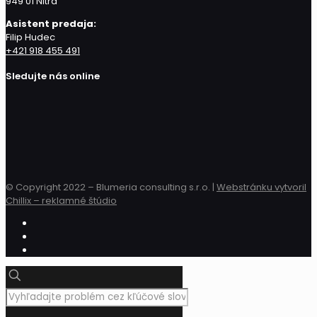
949 01 Nitra
Asistent predaja:
Filip Hudec
+421 918 455 491
Sledujte nás online
© Copyright 2022 – Blumeria consulting s.r.o. |
Webstránku vytvoril
Chillix – reklamné štúdio