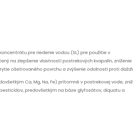
oncentrátu pre riedenie vodou (SL) pre použitie v
ený na zlepšenie vlastností postrekových kvapalín, zníženie
okrytie ošetrovaného povrchu a zvýšenie odolnosti proti dažď
ovšetkým Ca, Mg, Na, Fe) prítomné v postrekovej vode, zniž
ť pesticídov, predovšetkým na báze glyfosátov, diquatu a