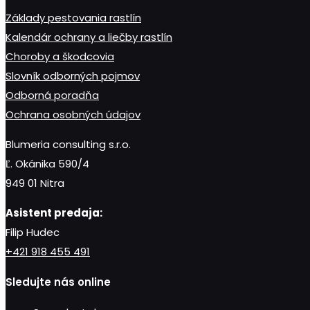
Základy pestovania rastlín
Kalendár ochrany a liečby rastlín
Choroby a škodcovia
Slovník odborných pojmov
Odborná poradňa
Ochrana osobných údajov
Blumeria consulting s.r.o.
Ľ. Okánika 590/4
949 01 Nitra
Asistent predaja:
Filip Hudec
+421 918 455 491
Sledujte nás online