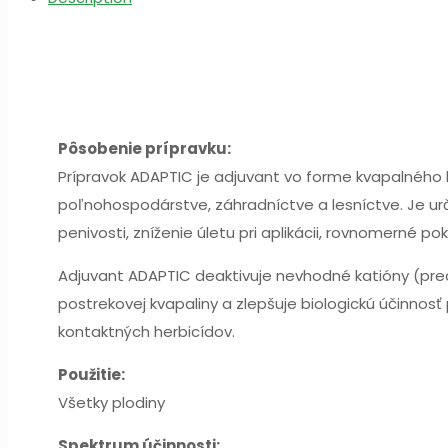
Pôsobenie prípravku:
Prípravok ADAPTIC je adjuvant vo forme kvapalného k
poľnohospodárstve, záhradníctve a lesníctve. Je urč
penivosti, zníženie úletu pri aplikácii, rovnomerné p
Adjuvant ADAPTIC deaktivuje nevhodné katióny (pred
postrekovej kvapaliny a zlepšuje biologickú účinnos
kontaktných herbicídov.
Použitie:
Všetky plodiny
Spektrum účinnosti: