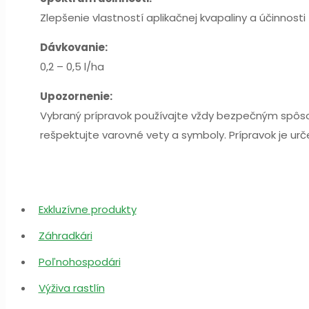
Zlepšenie vlastností aplikačnej kvapaliny a účinnosti
Dávkovanie:
0,2 – 0,5 l/ha
Upozornenie:
Vybraný prípravok používajte vždy bezpečným spôsobo
rešpektujte varovné vety a symboly. Prípravok je ur
Exkluzívne produkty
Záhradkári
Poľnohospodári
Výživa rastlín