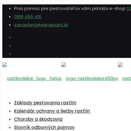
Prvú pomoc pre pestovateľov vám prináša e-shop
S
0918 455 491
sanaplant@sanaplant.sk
Základy pestovania rastlín
Kalendár ochrany a liečby rastlín
Choroby a škodcovia
Slovník odborných pojmov